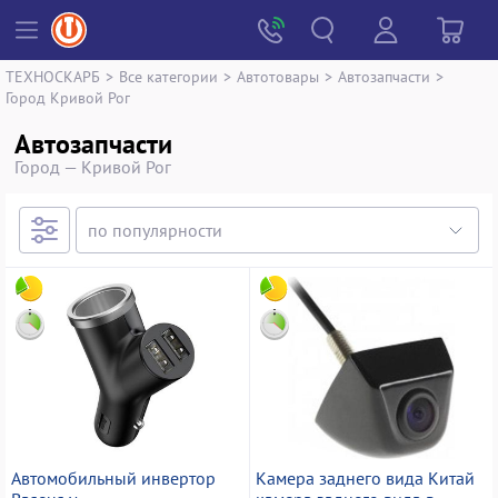
ТЕХНОСКАРБ
>
Все категории
>
Автотовары
>
Автозапчасти
>
Город Кривой Рог
Автозапчасти
Город — Кривой Рог
Автомобильный инвертор
Камера заднего вида Китай