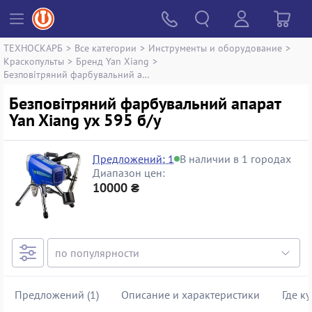
ТЕХНОСКАРБ
>
Все категории
>
Инструменты и оборудование
>
Краскопульты
>
Бренд Yan Xiang
>
Безповітряний фарбувальний апарат Yan Xiang yx 595
Безповітряний фарбувальний апарат
Yan Xiang yx 595 б/у
Предложений: 1
В наличии в 1 городах
Диапазон цен:
10000 ₴
Предложений (1)
Описание и характеристики
Где к