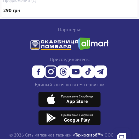
Предложений (1)
290 грн
Партнеры:
Присоединяйтесь:
Единый ключ ко всем сервисам
Приложение Скарбниця
App Store
Приложение Скарбниця
Google Play
© 2026 Сеть магазинов техники
«Техноскарб™»
ООО "ТРЕЙД