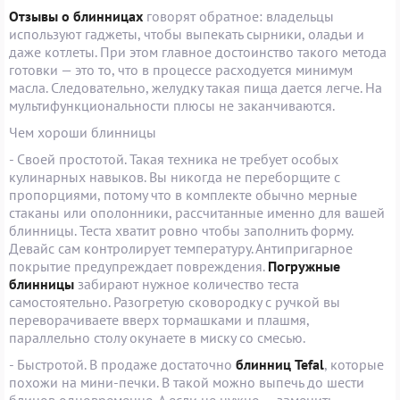
Отзывы о блинницах
говорят обратное: владельцы
используют гаджеты, чтобы выпекать сырники, оладьи и
даже котлеты. При этом главное достоинство такого метода
готовки — это то, что в процессе расходуется минимум
масла. Следовательно, желудку такая пища дается легче. На
мультифункциональности плюсы не заканчиваются.
Чем хороши блинницы
- Своей простотой. Такая техника не требует особых
кулинарных навыков. Вы никогда не переборщите с
пропорциями, потому что в комплекте обычно мерные
стаканы или ополонники, рассчитанные именно для вашей
блинницы. Теста хватит ровно чтобы заполнить форму.
Девайс сам контролирует температуру. Антипригарное
покрытие предупреждает повреждения.
Погружные
блинницы
забирают нужное количество теста
самостоятельно. Разогретую сковородку с ручкой вы
переворачиваете вверх тормашками и плашмя,
параллельно столу окунаете в миску со смесью.
- Быстротой. В продаже достаточно
блинниц Tefal
, которые
похожи на мини-печки. В такой можно выпечь до шести