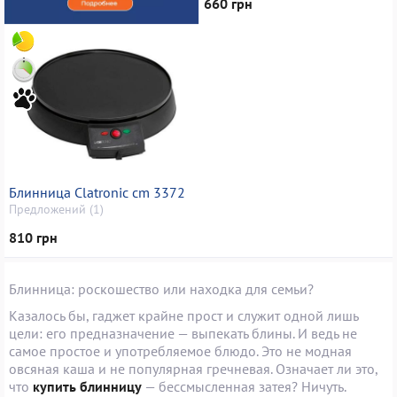
660 грн
Блинница Clatronic cm 3372
Предложений (1)
810 грн
Блинница: роскошество или находка для семьи?
Казалось бы, гаджет крайне прост и служит одной лишь
цели: его предназначение — выпекать блины. И ведь не
самое простое и употребляемое блюдо. Это не модная
овсяная каша и не популярная гречневая. Означает ли это,
что
купить блинницу
— бессмысленная затея? Ничуть.