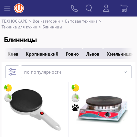
ТЕХНОСКАРБ
>
Все категории
>
Бытовая техника
>
Техника для кухни
>
Блинницы
Блинницы
Киев
Кропивницкий
Ровно
Львов
Хмельницкий