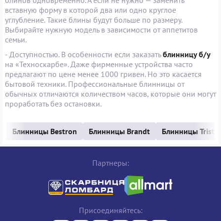
блинов одновременно. А если не нужно — заменить
вставную форму в которой два или одно круглое
углубление. Такие блины будут больше по размеру.
Выбирайте нужную модель в зависимости от аппетитов
семьи.
- Доступностью. В особенности если заказать
блинницу б/у
на «Техноскарбе». Даже фирменные устройства часто
предлагают по цене менее 1000 гривен. Но это касается
бытовой техники. Профессиональные блинницы от
обычных отличаются количеством часов, которые они могут
проработать без остановки.
Блинницы Bestron
Блинницы Brandt
Блинницы Trista
Партнеры:
Присоединяйтесь: