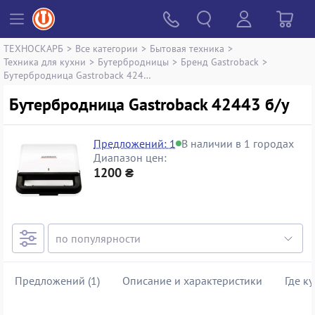
ТЕХНОСКАРБ
>
Все категории
>
Бытовая техника
>
Техника для кухни
>
Бутербродницы
>
Бренд Gastroback
>
Бутербродница Gastroback 42443
Бутербродница Gastroback 42443 б/у
Предложений: 1
В наличии в 1 городах
Диапазон цен:
1200 ₴
Предложений (1)
Описание и характеристики
Где к