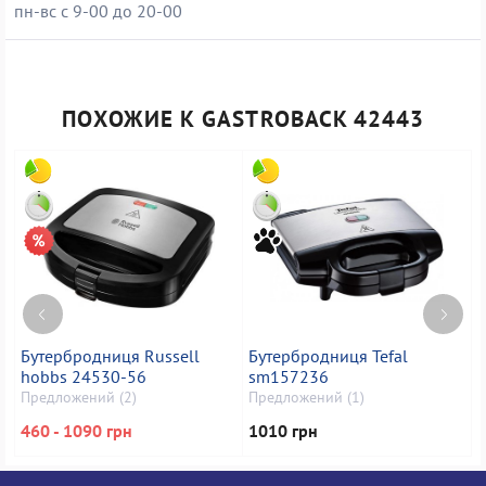
пн-вс с 9-00 до 20-00
ПОХОЖИЕ К GASTROBACK 42443
Бутербродниця Russell
Бутербродниця Tefal
Б
hobbs 24530-56
sm157236
Предложений (2)
Предложений (1)
П
460 - 1090 грн
1010 грн
1