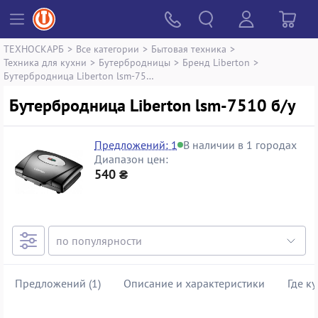
ТЕХНОСКАРБ
>
Все категории
>
Бытовая техника
>
Техника для кухни
>
Бутербродницы
>
Бренд Liberton
>
Бутербродница Liberton lsm-7510
Бутербродница Liberton lsm-7510 б/у
Предложений: 1
В наличии в 1 городах
Диапазон цен:
540 ₴
Предложений (1)
Описание и характеристики
Где к