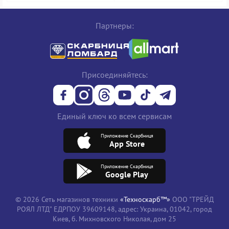
Партнеры:
Присоединяйтесь:
Единый ключ ко всем сервисам
Приложение Скарбниця
App Store
Приложение Скарбниця
Google Play
© 2026 Сеть магазинов техники
«Техноскарб™»
ООО "ТРЕЙД
РОЯЛ ЛТД" ЕДРПОУ 39609148, адрес: Украина, 01042, город
Киев, б. Михновского Николая, дом 25