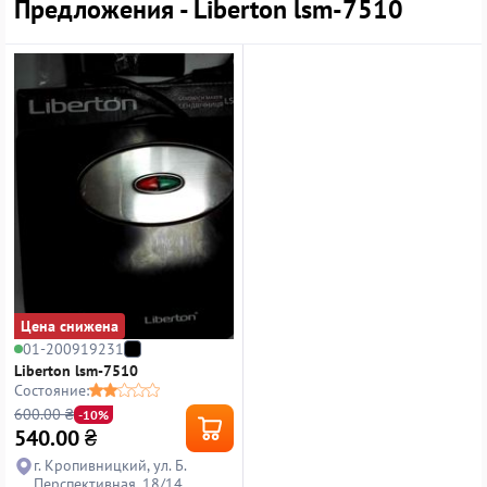
Предложения - Liberton lsm-7510
Цена снижена
01-200919231
Liberton lsm-7510
Состояние:
600.00 ₴
-10%
540.00
₴
г. Кропивницкий, ул. Б.
Перспективная, 18/14