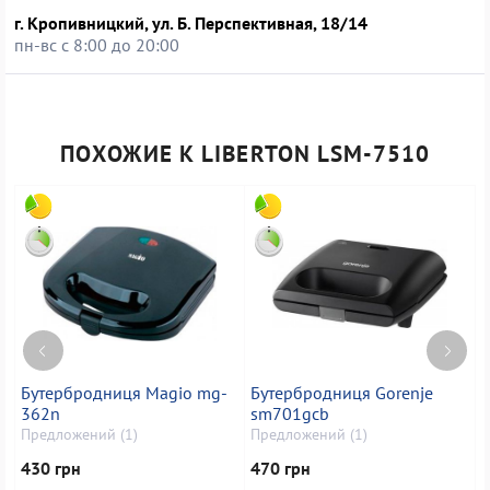
г. Кропивницкий, ул. Б. Перспективная, 18/14
пн-вс с 8:00 до 20:00
ПОХОЖИЕ К LIBERTON LSM-7510
Бутербродниця Magio mg-
Бутербродниця Gorenje
362n
sm701gcb
Предложений (1)
Предложений (1)
П
430 грн
470 грн
5