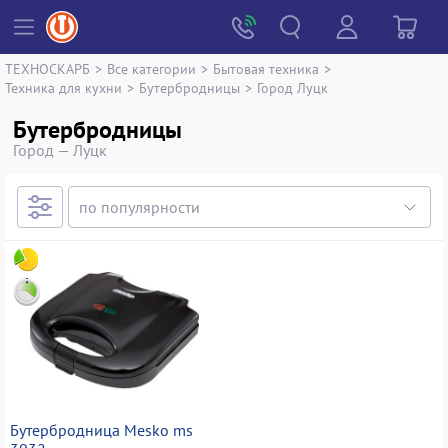
ТЕХНОСКАРБ
>
Все категории
>
Бытовая техника
>
Техника для кухни
>
Бутербродницы
>
Город Луцк
Бутербродницы
Город — Луцк
Бутербродница Mesko ms