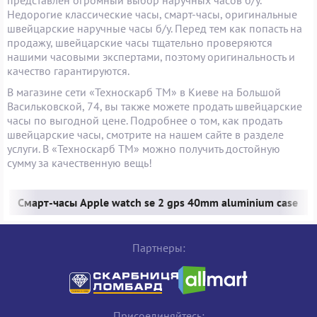
Недорогие классические часы, смарт-часы, оригинальные
швейцарские наручные часы б/у. Перед тем как попасть на
продажу, швейцарские часы тщательно проверяются
нашими часовыми экспертами, поэтому оригинальность и
качество гарантируются.
В магазине сети «Техноскарб ТМ» в Киеве на Большой
Васильковской, 74, вы также можете продать швейцарские
часы по выгодной цене. Подробнее о том, как продать
швейцарские часы, смотрите на нашем сайте в разделе
услуги. В «Техноскарб ТМ» можно получить достойную
сумму за качественную вещь!
Смарт-часы Apple watch se 2 gps 40mm aluminium case
Партнеры:
Присоединяйтесь: