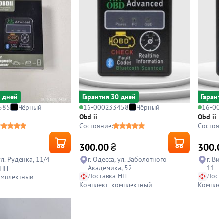
0 дней
Гарантия 30 дней
Гаран
585
Чёрный
16-000233458
Чёрный
16-0
Obd ii
Obd ii
Состояние:
Состоя
300.00
₴
300.
ул. Руденка, 11/4
г. Одесса, ул. Заболотного
г. 
Академика, 52
11
 НП
Доставка НП
Дос
омплектный
Комплект: комплектный
Компле