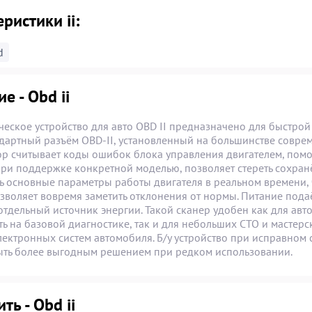
ристики ii:
d
е - Obd ii
ческое устройство для авто OBD II предназначено для быстро
ндартный разъём OBD-II, установленный на большинстве совр
ор считывает коды ошибок блока управления двигателем, помо
 при поддержке конкретной моделью, позволяет стереть сохран
ь основные параметры работы двигателя в реальном времени,
озволяет вовремя заметить отклонения от нормы. Питание пода
 отдельный источник энергии. Такой сканер удобен как для а
ь на базовой диагностике, так и для небольших СТО и мастерс
лектронных систем автомобиля. Б/у устройство при исправном
ыть более выгодным решением при редком использовании.
ть - Obd ii