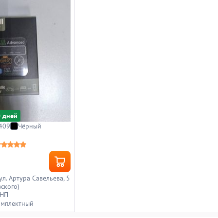
0 дней
409
Чёрный
 ул. Артура Савельева, 5
ского)
 НП
омплектный