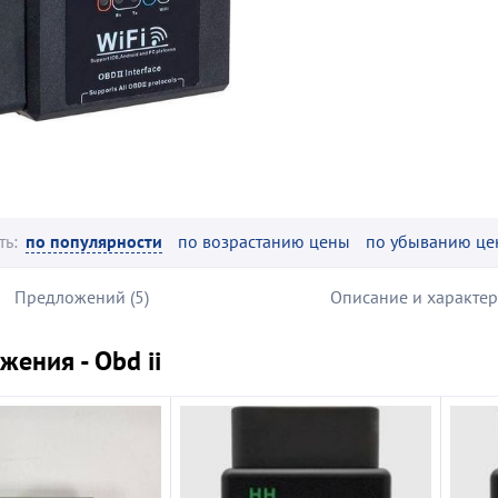
ть:
по популярности
по возрастанию цены
по убыванию це
Предложений (5)
Описание и характе
ения - Obd ii