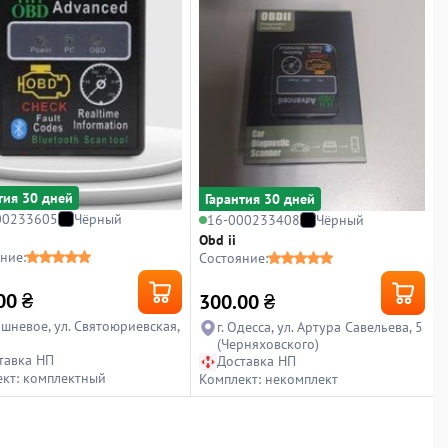
тия 30 дней
Гарантия 30 дней
00233605
Чёрный
16-000233408
Чёрный
Obd ii
ние:
Состояние:
00
₴
300.00
₴
Вишневое, ул. Святоюриевская,
г. Одесса, ул. Артура Савельева, 5
(Черняховского)
тавка НП
Доставка НП
кт: комплектный
Комплект: некомплект