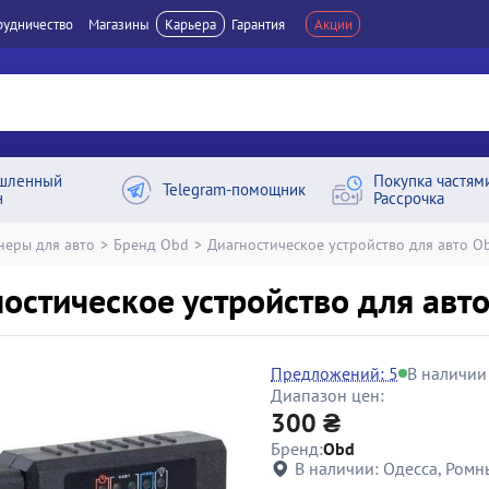
рудничество
Магазины
Карьера
Гарантия
Акции
шленный
Покупка частям
Telegram-помощник
н
Рассрочка
неры для авто
>
Бренд Obd
>
Диагностическое устройство для авто Ob
остическое устройство для авто 
Предложений: 5
В наличии
Диапазон цен:
300 ₴
Бренд:
Obd
В наличии:
Одесса, Ромн