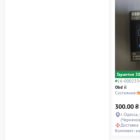
Гарантия 3
16-000233
Obd ii
Состояние:
300.00
₴
г. Одесса,
(Черняхов
Доставка
Комплект: к