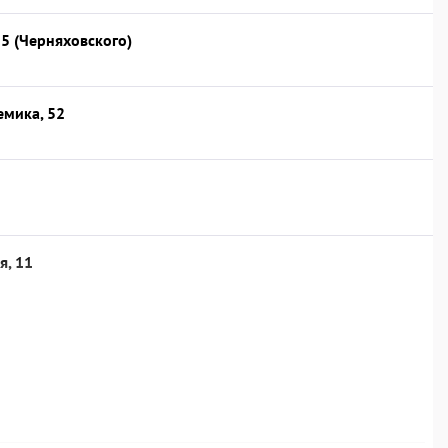
, 5 (Черняховского)
емика, 52
я, 11