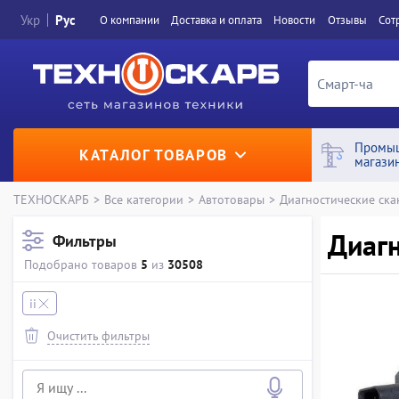
Укр
Рус
О компании
Доставка и оплата
Новости
Отзывы
Сот
Промы
КАТАЛОГ ТОВАРОВ
магази
ТЕХНОСКАРБ
>
Все категории
>
Автотовары
>
Диагностические ска
Диагн
Фильтры
Подобрано товаров
5
из
30508
ii
Очистить фильтры