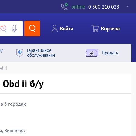
online
0 800 210 028
Войти
Корзина
и/
Гарантийное
Продать
обслуживание
d ii
Obd ii б/у
 в 3 городах
ы, Вишнёвое