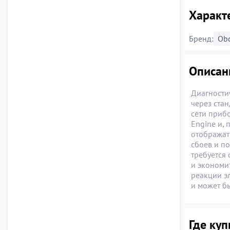
Характе
Бренд:
Ob
Описани
Диагности
через ста
сети приб
Engine и,
отображат
сбоев и п
требуется
и экономит
реакции э
и может б
Где купи