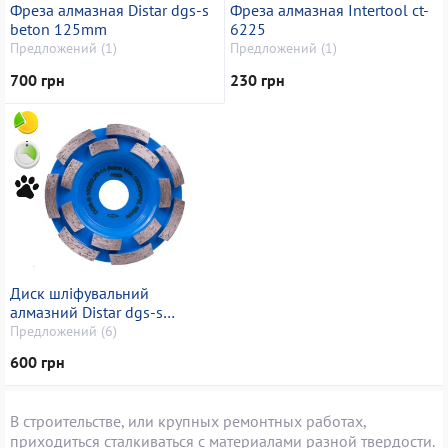
Фреза алмазная Distar dgs-s
Фреза алмазная Intertool ct-
beton 125mm
6225
Предложений (1)
Предложений (1)
700 грн
230 грн
Диск шліфувальний
алмазний Distar dgs-s
100/22,23 beton
Предложений (6)
600 грн
В строительстве, или крупных ремонтных работах,
приходиться сталкиваться с материалами разной твердости.