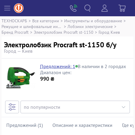
ТЕХНОСКАРБ
>
Все категории
>
Инструменты и оборудование
>
Режущие и шлифовальные инструменты
>
Лобзики электрические
>
Бренд Procraft
>
Электролобзик Procraft st-1150
>
Город Киев
Электролобзик Procraft st-1150 б/у
Город — Киев
Предложений: 1
В наличии в 2 городах
Диапазон цен:
990 ₴
Предложений (1)
Описание и характеристики
Где к