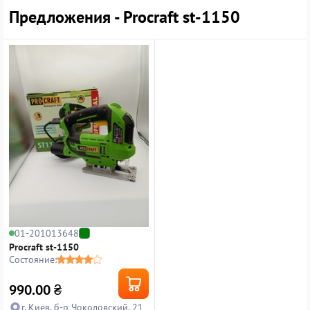
Предложения - Procraft st-1150
01-201013648
Procraft st-1150
Состояние:
990.00
₴
г. Киев, б-р Чоколовский, 21