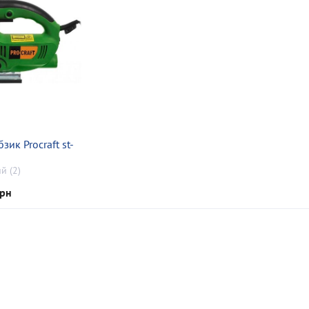
зик Procraft st-
й (2)
грн