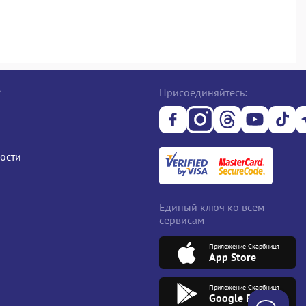
е
Присоединяйтесь:
ости
Единый ключ ко всем
сервисам
Приложение Скарбниця
App Store
Приложение Скарбниця
Google Play