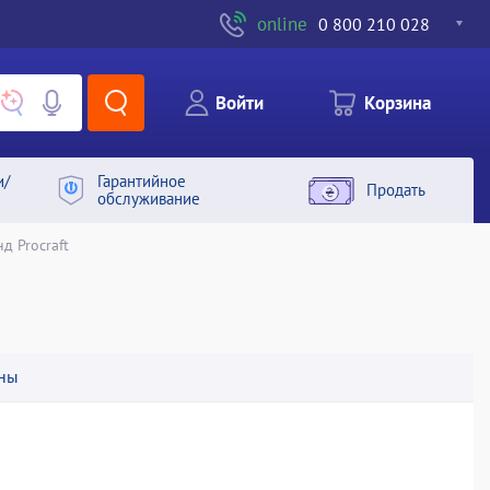
online
0 800 210 028
Войти
Корзина
и/
Гарантийное
Продать
обслуживание
д Procraft
ны