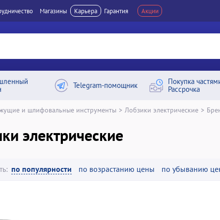
рудничество
Магазины
Карьера
Гарантия
Акции
шленный
Покупка частям
Telegram-помощник
н
Рассрочка
жущие и шлифовальные инструменты
>
Лобзики электрические
>
Брен
ки электрические
ть:
по популярности
по возрастанию цены
по убыванию це