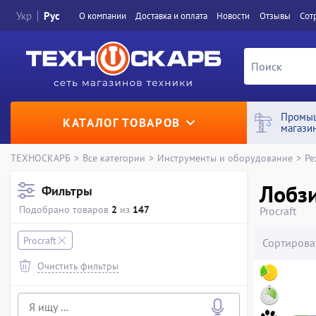
Укр
Рус
О компании
Доставка и оплата
Новости
Отзывы
Сот
Промы
КАТАЛОГ ТОВАРОВ
магази
ТЕХНОСКАРБ
>
Все категории
>
Инструменты и оборудование
>
Ре
Лобзи
Фильтры
Подобрано товаров
2
из
147
Procraft
Procraft
Сортирова
Очистить фильтры