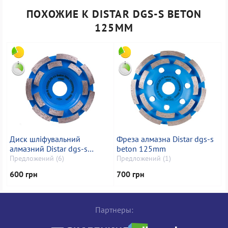
ПОХОЖИЕ К DISTAR DGS-S BETON
125MM
Диск шліфувальний
Фреза алмазна Distar dgs-s
алмазний Distar dgs-s
beton 125mm
100/22,23 beton
Предложений (6)
Предложений (1)
600 грн
700 грн
Партнеры: