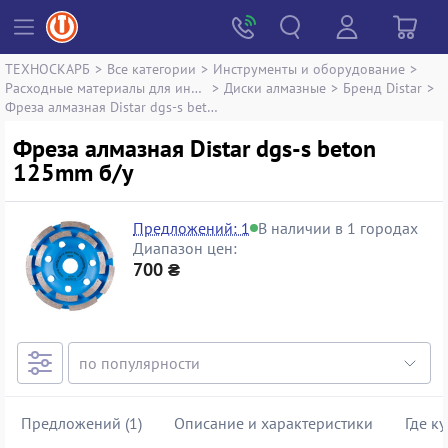
ТЕХНОСКАРБ
>
Все категории
>
Инструменты и оборудование
>
Расходные материалы для инструментов
>
Диски алмазные
>
Бренд Distar
>
Фреза алмазная Distar dgs-s beton 125mm
Фреза алмазная Distar dgs-s beton
125mm б/у
Предложений: 1
В наличии в 1 городах
Диапазон цен:
700 ₴
Предложений (1)
Описание и характеристики
Где к