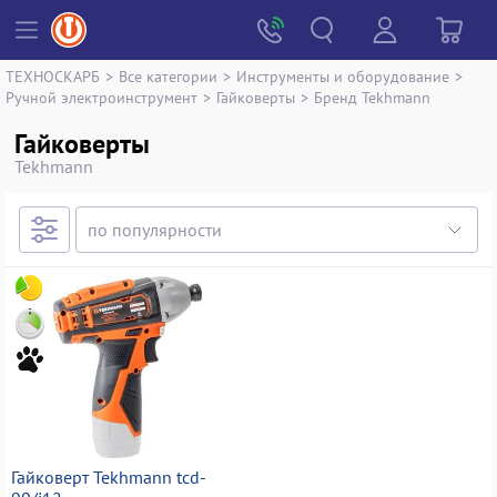
ТЕХНОСКАРБ
>
Все категории
>
Инструменты и оборудование
>
Ручной электроинструмент
>
Гайковерты
>
Бренд Tekhmann
Гайковерты
Tekhmann
Гайковерт Tekhmann tcd-