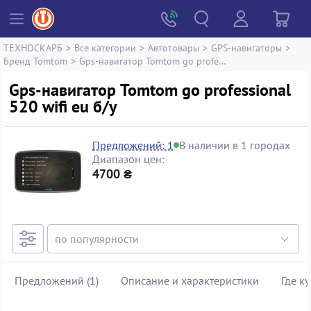
ТЕХНОСКАРБ
>
Все категории
>
Автотовары
>
GPS-навигаторы
>
Бренд Tomtom
>
Gps-навигатор Tomtom go professional 520 wifi eu
Gps-навигатор Tomtom go professional
520 wifi eu б/у
Предложений: 1
В наличии в 1 городах
Диапазон цен:
4700 ₴
Предложений (1)
Описание и характеристики
Где к