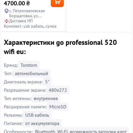
4700.00
₴
с. Петропавловская
Борщаговка, ул.
Петропавловская, 14
Доставка НП
Комплект: usb кабель, сумка
Характеристики go professional 520
wifi eu:
Бренд:
Tomtom
Тип:
автомобильный
Диагональ экрана:
5"
Разрешение экрана:
480x272
Тип антенны:
внутренняя
Расширение памяти:
MicroSD
Разъемы:
USB кабель
Питание:
от аккумулятора
Особенности:
Bluetooth, Wi-Fi, возможность загрузки карт