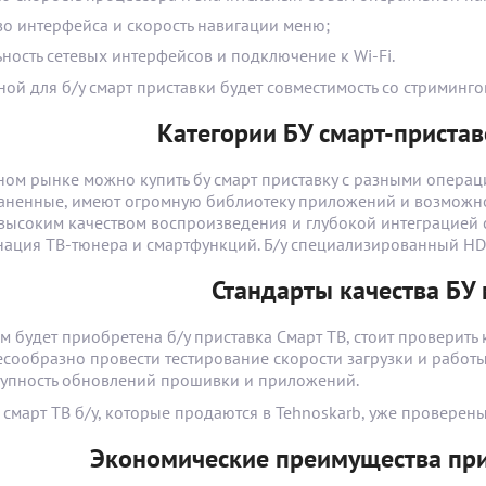
во интерфейса и скорость навигации меню;
ьность сетевых интерфейсов и подключение к Wi-Fi.
ной для б/у смарт приставки будет совместимость со стримин
Категории БУ смарт-приста
ном рынке можно купить бу смарт приставку с разными опера
аненные, имеют огромную библиотеку приложений и возможно
высоким качеством воспроизведения и глубокой интеграцией с 
нация ТВ-тюнера и смартфункций. Б/у специализированный HD-
Стандарты качества БУ
м будет приобретена б/у приставка Смарт ТВ, стоит проверить
сообразно провести тестирование скорости загрузки и работы 
тупность обновлений прошивки и приложений.
 смарт ТВ б/у, которые продаются в Tehnoskarb, уже проверен
Экономические преимущества при