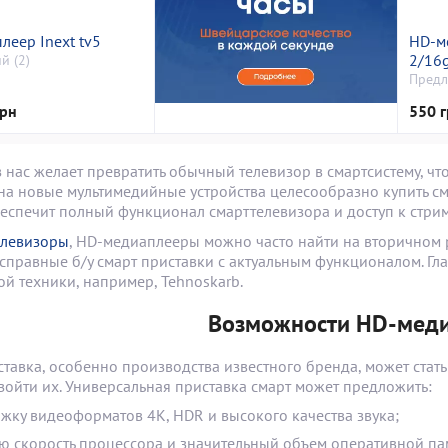
леер Inext tv5
HD-м
2/16
й (2)
Предл
грн
550 г
 нас желает превратить обычный телевизор в смартсистему, чт
 на новые мультимедийные устройства целесообразно купить см
еспечит полный функционал смарттелевизора и доступ к стрим
елевизоры
, HD-медиаплееры можно часто найти на вторичном 
справные б/у смарт приставки с актуальным функционалом. Г
й техники, например, Tehnoskarb.
Возможности HD-меди
ставка, особенно производства известного бренда, может ста
зойти их. Универсальная приставка смарт может предложить:
жку видеоформатов 4K, HDR и высокого качества звука;
ю скорость процессора и значительный объем оперативной па