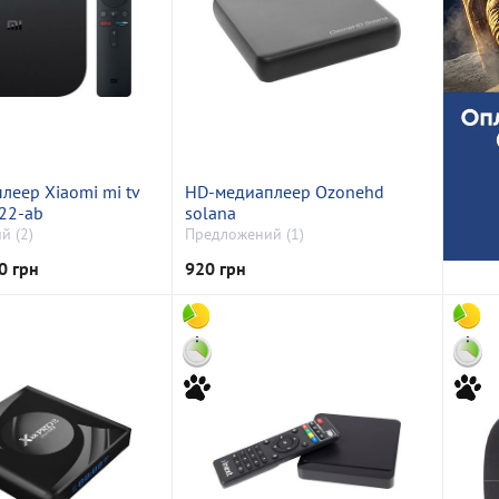
леер Xiaomi mi tv
HD-медиаплеер Ozonehd
-22-ab
solana
й (2)
Предложений (1)
0 грн
920 грн