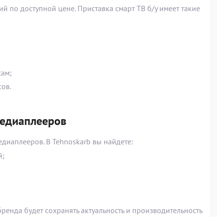
й по доступной цене. Приставка смарт ТВ б/у имеет такие
сам;
ов.
едиаплееров
иаплееров. В Tehnoskarb вы найдете:
й;
енда будет сохранять актуальность и производительность