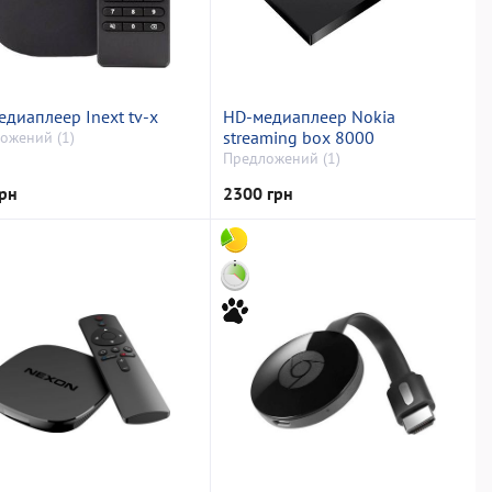
диаплеер Inext tv-x
HD-медиаплеер Nokia
streaming box 8000
ожений (1)
Предложений (1)
рн
2300 грн