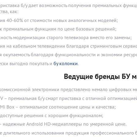
приставка б/у дает возможность получения премиальных функци
ва, как:
ия 40-60% от стоимости новых аналогичных моделей;
 к премиальным функциям по цене базовых решений;
ность модернизации старого телевизора вместо его замены;
ия на кабельном телевидении благодаря стриминговым серви
я окупаемость благодаря функциональности и экономии ресурс
ски выгодно покупать и
бу колонки
.
Ведущие бренды БУ м
комиссионной электроники представлено немало цифровых мед
TV – премиальная б/у смарт приставка с отличной оптимизацие
 Mi Box – оптимальное соотношение цены и качества;
– доступные решения с хорошим функционалом;
 – надежные Android HD-медиаплееры по умеренной цене.
е длительного использования продукция профессионального бр