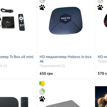
леер Tv Box u8 mini
HD-медиаплеер Mxboxs tv box
HD-м
4k
Предл
й (1)
Предложений (1)
650 грн
570 г