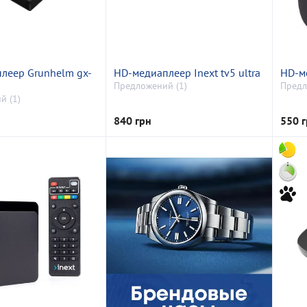
леер Grunhelm gx-
HD-медиаплеер Inext tv5 ultra
HD-ме
Предложений (1)
Предл
й (1)
840 грн
550 г