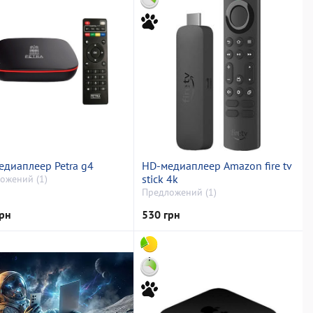
едиаплеер Petra g4
HD-медиаплеер Amazon fire tv
stick 4k
ожений (1)
Предложений (1)
рн
530 грн