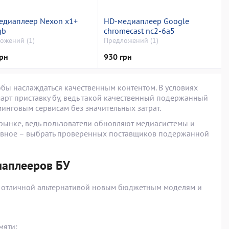
едиаплеер Nexon x1+
HD-медиаплеер Google
gb
chromecast nc2-6a5
ожений (1)
Предложений (1)
рн
930 грн
обы наслаждаться качественным контентом. В условиях
арт приставку бу, ведь такой качественный подержанный
инговым сервисам без значительных затрат.
рынке, ведь пользователи обновляют медиасистемы и
лавное – выбрать проверенных поставщиков подержанной
аплееров БУ
ть отличной альтернативой новым бюджетным моделям и
мяти;