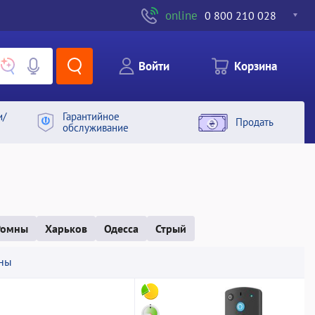
online
0 800 210 028
Войти
Корзина
и/
Гарантийное
Продать
обслуживание
Ромны
Харьков
Одесса
Стрый
ны