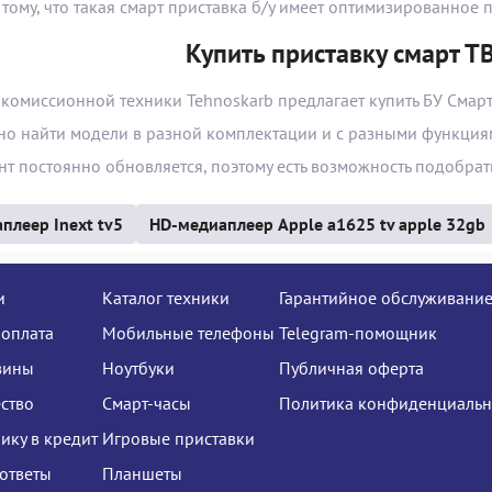
 тому, что такая смарт приставка б/у имеет оптимизированно
Купить приставку смарт ТВ
комиссионной техники Tehnoskarb предлагает купить БУ Смарт
но найти модели в разной комплектации и с разными функция
нт постоянно обновляется, поэтому есть возможность подобрат
плеер Inext tv5
HD-медиаплеер Apple a1625 tv apple 32gb
и
Каталог техники
Гарантийное обслуживани
 оплата
Мобильные телефоны
Telegram-помощник
зины
Ноутбуки
Публичная оферта
ство
Смарт-часы
Политика конфиденциальн
нику в кредит
Игровые приставки
ответы
Планшеты