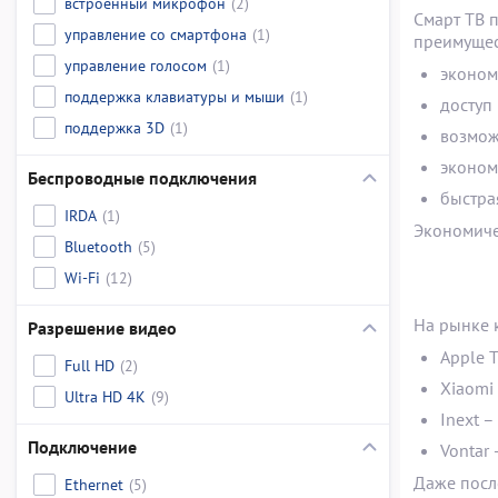
встроенный микрофон
(2)
Смарт ТВ 
управление со смартфона
(1)
преимущест
управление голосом
(1)
эконом
поддержка клавиатуры и мыши
(1)
доступ
поддержка 3D
(1)
возмож
эконом
Беспроводные подключения
быстра
IRDA
(1)
Экономиче
Bluetooth
(5)
Wi-Fi
(12)
На рынке 
Разрешение видео
Apple 
Full HD
(2)
Xiaomi
Ultra HD 4K
(9)
Inext 
Подключение
Vontar
Даже посл
Ethernet
(5)