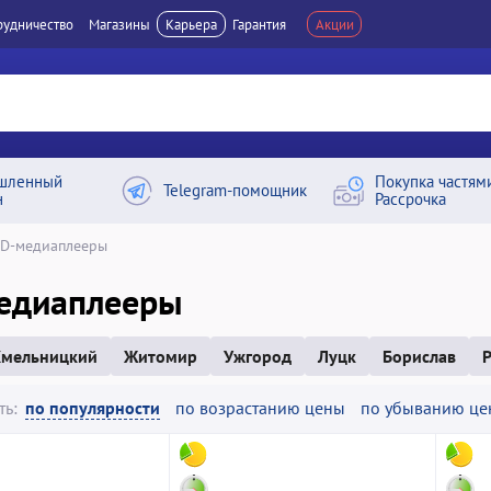
рудничество
Магазины
Карьера
Гарантия
Акции
шленный
Покупка частям
Telegram-помощник
н
Рассрочка
D-медиаплееры
едиаплееры
мельницкий
Житомир
Ужгород
Луцк
Борислав
ть:
по популярности
по возрастанию цены
по убыванию це