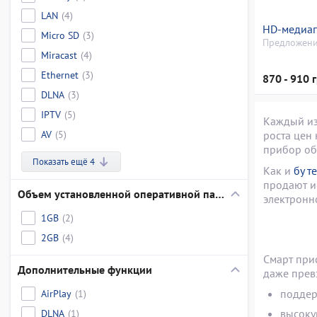
LAN
(4)
HD-медиап
Micro SD
(3)
Предложени
Miracast
(4)
Ethernet
(3)
870 - 910 
DLNA
(3)
IPTV
(5)
Каждый из
AV
(5)
роста цен
прибор об
Показать ещё 4
Как и
бу т
продают и
Объем установленной оперативной памяти
электронно
1GB
(2)
2GB
(4)
Смарт при
Дополнительные функции
даже прев
AirPlay
(1)
поддер
DLNA
(1)
высоку