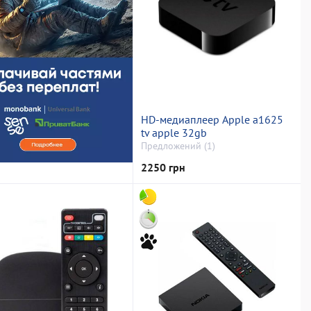
HD-медиаплеер Apple a1625
tv apple 32gb
Предложений (1)
2250 грн