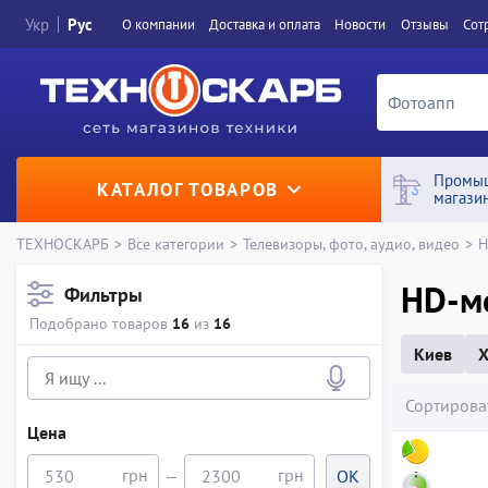
Укр
Рус
О компании
Доставка и оплата
Новости
Отзывы
Сот
Промы
КАТАЛОГ ТОВАРОВ
магази
ТЕХНОСКАРБ
>
Все категории
>
Телевизоры, фото, аудио, видео
>
H
HD-м
Фильтры
Подобрано товаров
16
из
16
Киев
Х
Сортирова
Цена
—
OK