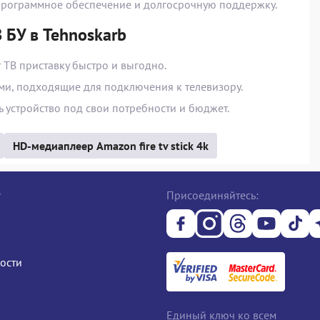
е программное обеспечение и долгосрочную поддержку.
 БУ в Tehnoskarb
 ТВ приставку быстро и выгодно.
ми, подходящие для подключения к телевизору.
ь устройство под свои потребности и бюджет.
HD-медиаплеер Amazon fire tv stick 4k
е
Присоединяйтесь:
ости
Единый ключ ко всем