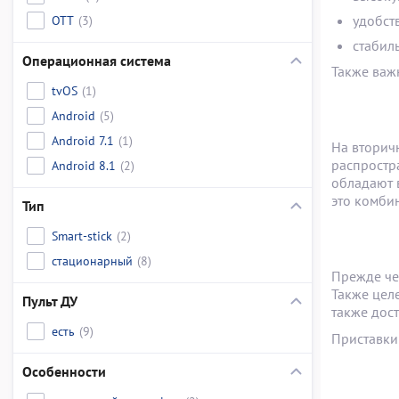
OTT
(3)
удобст
стабил
Операционная система
Также важ
tvOS
(1)
Android
(5)
Android 7.1
(1)
На вторич
распростр
Android 8.1
(2)
обладают 
это комби
Тип
Smart-stick
(2)
стационарный
(8)
Прежде че
Также целе
Пульт ДУ
также дос
есть
(9)
Приставки
Особенности