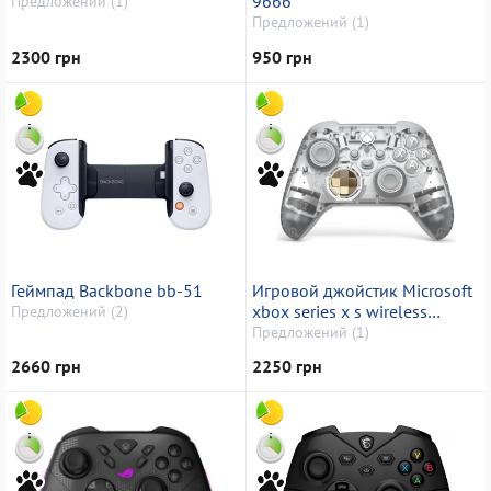
9666
Предложений (1)
Предложений (1)
2300 грн
950 грн
Геймпад Backbone bb-51
Игровой джойстик Microsoft
xbox series x s wireless
Предложений (2)
controller specials edition
Предложений (1)
2660 грн
2250 грн