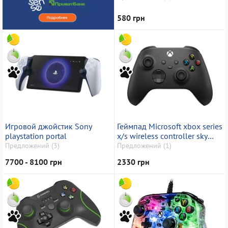
580 грн
Игровой джойстик Sony
Геймпад Microsoft xbox series
playstation portal
x/s wireless controller sky
cipher special edition
Предложений (3)
Предложений (1)
7700 - 8100 грн
2330 грн