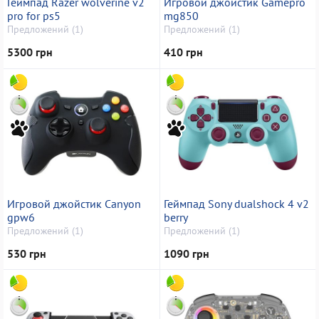
Геймпад Razer wolverine v2
Игровой джойстик Gamepro
pro for ps5
mg850
Предложений (1)
Предложений (1)
5300 грн
410 грн
Игровой джойстик Canyon
Геймпад Sony dualshock 4 v2
gpw6
berry
Предложений (1)
Предложений (1)
530 грн
1090 грн