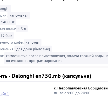
onghi
рки:
капсульная
1400 Вт
для воды:
1.3 л
19 бар
зуемого кофе:
капсулы
менения:
для дома (бытовые)
ти:
самоочистка после приготовления, подача горячей воды ,
возможность программирования
ить - Delonghi en750.mb (капсульна)
с. Петропавловская Борщаговка
пн-вс с 9:00 до 20:00
ий: 1