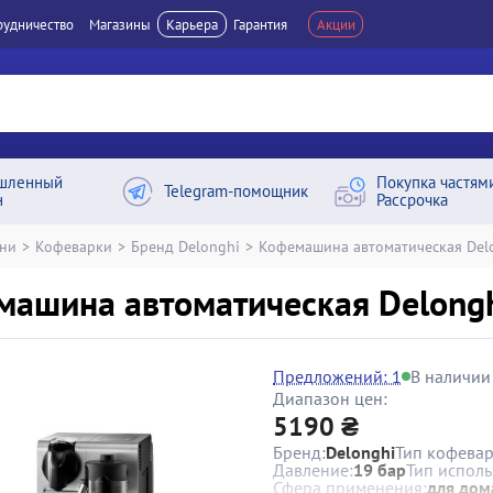
рудничество
Магазины
Карьера
Гарантия
Акции
шленный
Покупка частям
Telegram-помощник
н
Рассрочка
хни
>
Кофеварки
>
Бренд Delonghi
>
Кофемашина автоматическая Delo
ашина автоматическая Delonghi
Предложений: 1
В наличии
Диапазон цен:
5190 ₴
Бренд:
Delonghi
Тип кофевар
Давление:
19 бар
Тип исполь
Сфера применения:
для дом