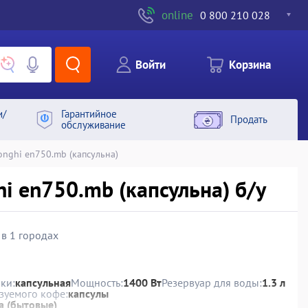
online
0 800 210 028
Войти
Корзина
и/
Гарантийное
Продать
обслуживание
nghi en750.mb (капсульна)
 en750.mb (капсульна) б/у
 в 1 городах
ки:
капсульная
Мощность:
1400 Вт
Резервуар для воды:
1.3 л
зуемого кофе:
капсулы
а (бытовые)