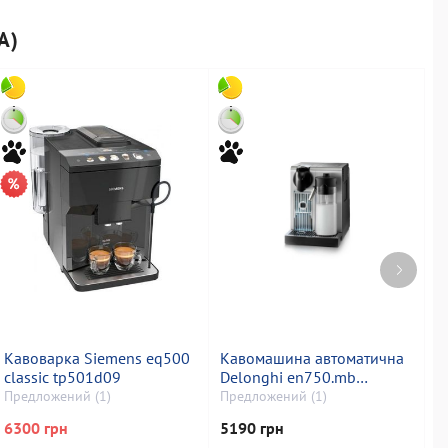
А)
Кавоварка Siemens eq500
Кавомашина автоматична
К
classic tp501d09
Delonghi en750.mb
c
(капсульна)
Предложений (1)
Предложений (1)
П
6300 грн
5190 грн
3