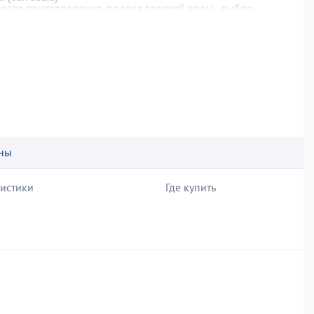
осле приготовления, подача горячей воды , выбор
и, дренажный отсек для капель, возможность
вания
ны
ристики
Где купить