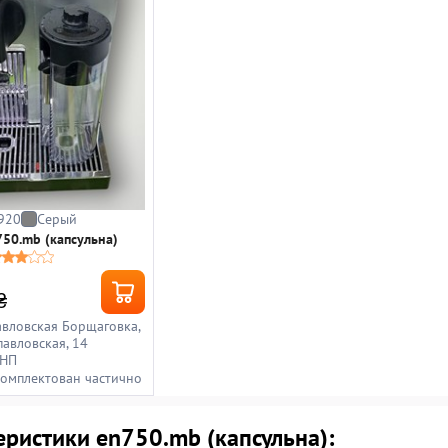
920
Серый
750.mb (капсульна)
₴
авловская Борщаговка,
павловская, 14
 НП
комплектован частично
еристики en750.mb (капсульна):