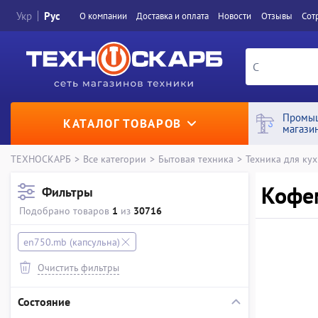
Укр
Рус
О компании
Доставка и оплата
Новости
Отзывы
Сот
Промы
КАТАЛОГ ТОВАРОВ
магази
ТЕХНОСКАРБ
>
Все категории
>
Бытовая техника
>
Техника для ку
Кофем
Фильтры
Подобрано товаров
1
из
30716
en750.mb (капсульна)
Очистить фильтры
Состояние