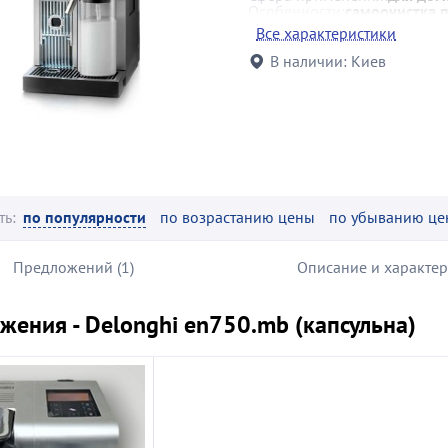
Особенности:
самоочистка п
объема порци
Все характеристики
программиро
В наличии:
Киев
ть:
по популярности
по возрастанию цены
по убыванию це
Предложений (1)
Описание и характе
жения - Delonghi en750.mb (капсульна)