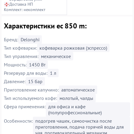
Петропавловская, 14
Доставка НП
Комплект: некомплект
Характеристики ec 850 m:
Бренд:
Delonghi
Тип кофеварки:
кофеварка рожковая (эспрессо)
Тип управления:
механическое
Мощность:
1450 Вт
Резервуар для воды:
1 л
Давление:
15 бар
Приготовление капучино:
автоматическое
Тип используемого кофе:
молотый, чалды
Сфера применения:
для офиса и кафе
(полупрофессиональные)
Особенности:
подогрев чашек, самоочистка после
приготовления, подача горячей воды для
чая, противокапельный механизм,