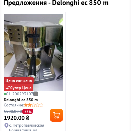
Предложения - Delonghi ec 850 m
Цена снижена
Супер Цена
01-200293107
Delonghi ec 850 m
Состояние:
5500.00 ₴
-65%
1920.00
₴
с. Петропавловская
Борщаговка, ул.