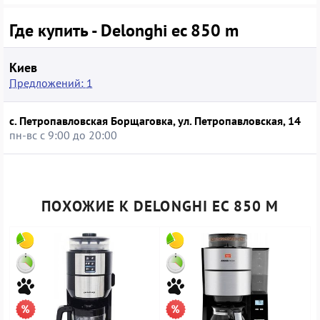
элементам облегчают регулярный уход, а верхняя
площадка может применяться для подогрева чашек перед
Где купить - Delonghi ec 850 m
подачей напитка. Такая кофеварка подойдёт тем, кто хочет
контролировать процесс приготовления эспрессо, получая
стабильный результат без сложных настроек и громоздкого
Киев
оборудования.
Предложений: 1
с. Петропавловская Борщаговка, ул. Петропавловская, 14
пн-вс с 9:00 до 20:00
ПОХОЖИЕ К DELONGHI EC 850 M