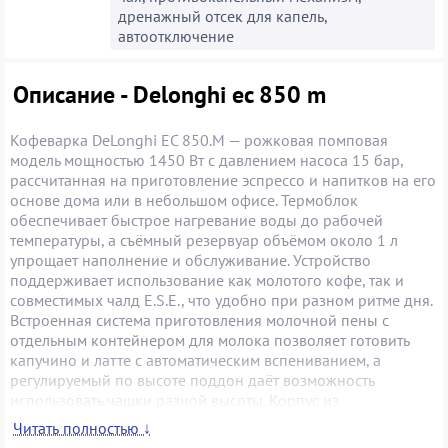
дренажный отсек для капель,
автоотключение
Описание - Delonghi ec 850 m
Кофеварка DeLonghi EC 850.M — рожковая помповая
модель мощностью 1450 Вт с давлением насоса 15 бар,
рассчитанная на приготовление эспрессо и напитков на его
основе дома или в небольшом офисе. Термоблок
обеспечивает быстрое нагревание воды до рабочей
температуры, а съёмный резервуар объёмом около 1 л
упрощает наполнение и обслуживание. Устройство
поддерживает использование как молотого кофе, так и
совместимых чалд E.S.E., что удобно при разном ритме дня.
Встроенная система приготовления молочной пены с
отдельным контейнером для молока позволяет готовить
капучино и латте с автоматическим вспениванием, а
регулируемый по высоте поддон даёт возможность
использовать чашки разной высоты. Корпус из
нержавеющей стали устойчив к износу и легко очищается,
Читать полностью ↓
съёмный поддон для сбора капель и доступ к внутренним