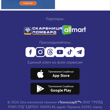
Партнеры:
Присоединяйтесь:
Единый ключ ко всем сервисам
Приложение Скарбниця
App Store
Приложение Скарбниця
Google Play
© 2026 Сеть магазинов техники
«Техноскарб™»
ООО "ТРЕЙД
РОЯЛ ЛТД" ЕДРПОУ 39609148, адрес: Украина, 01042, город