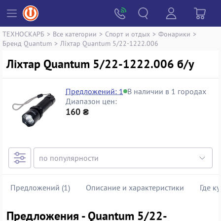
ТЕХНОСКАРБ
>
Все категории
>
Спорт и отдых
>
Фонарики
>
Бренд Quantum
>
Ліхтар Quantum 5/22-1222.006
Ліхтар Quantum 5/22-1222.006 б/у
Предложений: 1
В наличии в 1 городах
Диапазон цен:
160 ₴
Предложений (1)
Описание и характеристики
Где к
Предложения - Quantum 5/22-