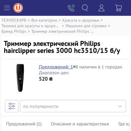
ТЕХНОСКАРБ
>
Все категории
>
Красота и здоровье
>
Техника для красоты и здоровья
>
Машинки для стрижки
>
Бренд Philips
>
Триммер электрический Philips hairclipper series 3000 hc3510/15
Триммер электрический Philips
hairclipper series 3000 hc3510/15 б/у
Предложений: 1
В наличии в 1 городах
Диапазон цен:
520 ₴
Предложений (1)
Описание и характеристики
Где к