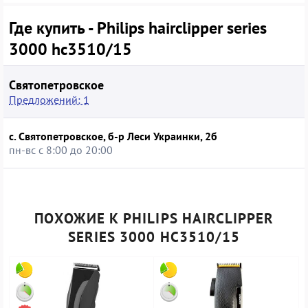
подойдёт пользователям, которым важны понятное
управление, надёжный бренд и предсказуемый результат
Где купить - Philips hairclipper series
стрижки; её также можно использовать для подравнивания
3000 hc3510/15
бороды и усов, если устраивает доступный диапазон длины.
Покупка такой модели в б/у состоянии позволяет снизить
затраты, сохранив ключевые функциональные возможности
Святопетровское
при визуально допустимом износе корпуса.
Предложений: 1
с. Святопетровское, б-р Леси Украинки, 2б
пн-вс с 8:00 до 20:00
ПОХОЖИЕ К PHILIPS HAIRCLIPPER
SERIES 3000 HC3510/15