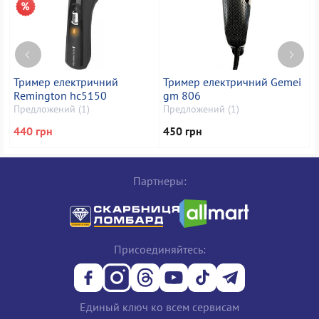
Тример електричний
Тример електричний Gemei
Remington hc5150
gm 806
G
Предложений (1)
Предложений (1)
П
440 грн
450 грн
4
Партнеры:
Присоединяйтесь:
Единый ключ ко всем сервисам