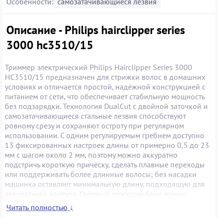
Особенности:
самозатачивающиеся лезвия
Описание - Philips hairclipper series
3000 hc3510/15
Триммер электрический Philips Hairclipper Series 3000
HC3510/15 предназначен для стрижки волос в домашних
условиях и отличается простой, надёжной конструкцией с
питанием от сети, что обеспечивает стабильную мощность
без подзарядки. Технология DualCut с двойной заточкой и
самозатачивающиеся стальные лезвия способствуют
ровному срезу и сохраняют остроту при регулярном
использовании. С одним регулируемым гребнем доступно
13 фиксированных настроек длины от примерно 0,5 до 23
мм с шагом около 2 мм, поэтому можно аккуратно
подстричь короткую причёску, сделать плавные переходы
или поддерживать более длинные волосы; без насадки
машинка оставляет минимальную длину, подходящую для
аккуратного контура. Съёмный режущий блок можно
промывать под водой, что облегчает уход и гигиену
Читать полностью ↓
устройства, при этом смазка лезвий не требуется. Модель