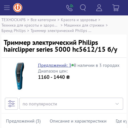
ТЕХНОСКАРБ
>
Все категории
>
Красота и здоровье
>
Техника для красоты и здоровья
>
Машинки для стрижки
>
Бренд Philips
>
Триммер электрический Philips hairclipper series 5000 hc5612/15
Триммер электрический Philips
hairclipper series 5000 hc5612/15 б/у
Предложений: 3
В наличии в 3 городах
Диапазон цен:
1160 - 1440 ₴
Предложений (3)
Описание и характеристики
Где к