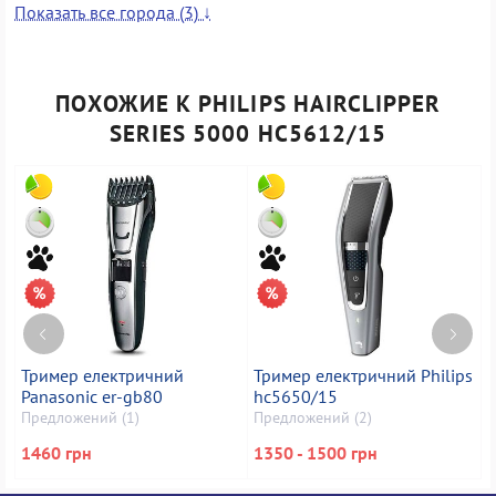
Показать все города (3) ↓
Киев
Предложений: 1
ПОХОЖИЕ К PHILIPS HAIRCLIPPER
г. Киев, просп. Берестейский, 104 (м. Святошин)
пн-вс с 8-00 до 21-00
SERIES 5000 HC5612/15
Тример електричний
Тример електричний Philips
Т
Panasonic er-gb80
hc5650/15
h
Предложений (1)
Предложений (2)
П
1460 грн
1350 - 1500 грн
1