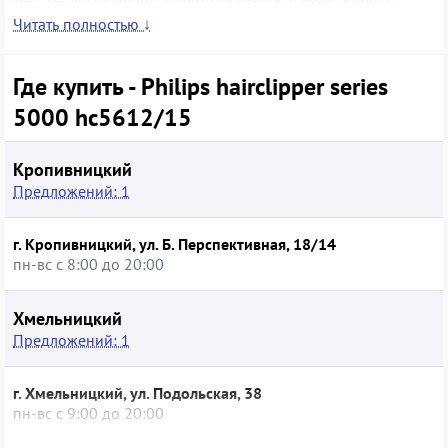
сохранить опрятный вид в любое время. Покупка модели в
Читать полностью ↓
состоянии б/у даёт возможность получить надёжную
технику известного бренда по более доступной цене при
сохранении ключевых функций и качества стрижки.
Где купить - Philips hairclipper series
5000 hc5612/15
Кропивницкий
Предложений: 1
г. Кропивницкий, ул. Б. Перспективная, 18/14
пн-вс с 8:00 до 20:00
Хмельницкий
Предложений: 1
г. Хмельницкий, ул. Подольская, 38
пн-вс с 9:00 до 20:00