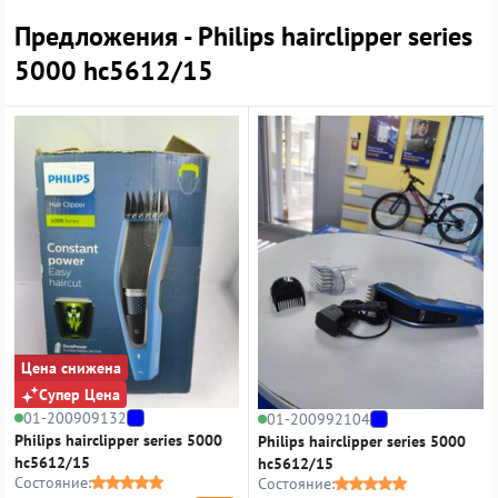
Предложения - Philips hairclipper series
5000 hc5612/15
Цена снижена
Супер Цена
01-200909132
01-200992104
Philips hairclipper series 5000
Philips hairclipper series 5000
hc5612/15
hc5612/15
Состояние:
Состояние: