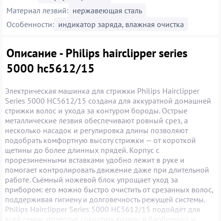
Материал лезвий:
нержавеющая сталь
Особенности:
индикатор заряда, влажная очистка
Описание - Philips hairclipper series
5000 hc5612/15
Электрическая машинка для стрижки Philips Hairclipper
Series 5000 HC5612/15 создана для аккуратной домашней
стрижки волос и ухода за контуром бороды. Острые
металлические лезвия обеспечивают ровный срез, а
несколько насадок и регулировка длины позволяют
подобрать комфортную высоту стрижки — от короткой
щетины до более длинных прядей. Корпус с
прорезиненными вставками удобно лежит в руке и
помогает контролировать движение даже при длительной
работе. Съёмный ножевой блок упрощает уход за
прибором: его можно быстро очистить от срезанных волос,
поддерживая гигиену и долговечность режущей системы.
Philips Hairclipper Series 5000 HC5612/15 подойдёт для
всей семьи, позволит сократить визиты в барбершоп и