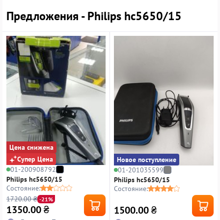
Предложения - Philips hc5650/15
Цена снижена
Супер Цена
Новое поступление
01-200908792
01-201035599
Philips hc5650/15
Philips hc5650/15
Состояние:
Состояние:
1720.00 ₴
-21%
1350.00
₴
1500.00
₴