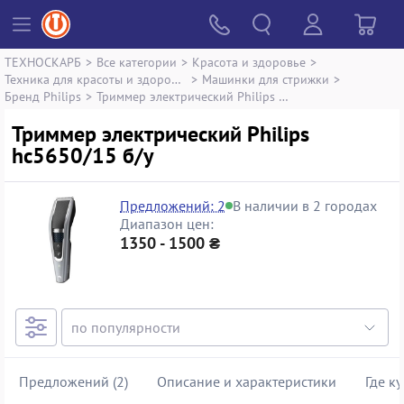
ТЕХНОСКАРБ
>
Все категории
>
Красота и здоровье
>
Техника для красоты и здоровья
>
Машинки для стрижки
>
Бренд Philips
>
Триммер электрический Philips hc5650/15
Триммер электрический Philips
hc5650/15 б/у
Предложений: 2
В наличии в 2 городах
Диапазон цен:
1350 - 1500 ₴
Предложений (2)
Описание и характеристики
Где к