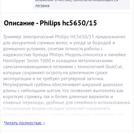
лезвия
Описание - Philips hc5650/15
Триммер электрический Philips HC5650/15 предназначен
для аккуратной стрижки волос и ухода за бородой в
домашних условиях, сочетая точность работы с
надежностью бренда Philips. Модель относится к линейке
Hairclipper Series 5000 и оснащена металлическими
самозатачивающимися лезвиями с технологией DualCut,
которые сохраняют остроту на длительном сроке
эксплуатации и не требуют регулярной заточки.
Регулируемый гребень обеспечивает широкий диапазон
длины с небольшим шагом, что позволяет выполнять как
короткую стрижку, так и более длинные варианты и
плавные переходы, удобные для семейного использования.
Специальная форма насадок помогает направлять
срезанные волосы от лезвий и уменьшает забивание, что
делает процесс стрижки более быстрым и предсказуемым.
Читать полностью ↓
Корпус триммера эргономично лежит в руке, а режущий
блок и насадки можно промывать под проточной водой