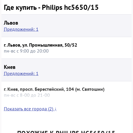
для гигиеничного ухода. Покупка модели б/у дает
Где купить - Philips hc5650/15
возможность получить функциональное устройство Philips
по более доступной цене, при этом сервисный магазин
обычно проводит проверку работоспособности и
Львов
состояния лезвий, что помогает сохранить баланс между
Предложений: 1
экономией и надежностью техники. Триммер Philips
HC5650/15 подойдет тем, кто хочет поддерживать
г. Львов, ул. Промышленная, 50/52
опрятный внешний вид без обязательных визитов в
пн-вс с 9:00 до 20:00
парикмахерскую, ценит понятное управление и стабильный
результат стрижки.
Киев
Предложений: 1
г. Киев, просп. Берестейский, 104 (м. Святошин)
пн-вс с 8-00 до 21-00
Показать все города (2) ↓