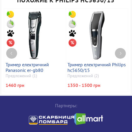
ПОХОЖИЕ К PHILIPS HC5650/15
Тример електричний
Тример електричний Philips
Т
Panasonic er-gb80
hc5650/15
h
Предложений (1)
Предложений (2)
П
1460 грн
1350 - 1500 грн
1
Партнеры: