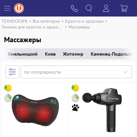
ТЕХНОСКАРБ
>
Все категории
>
Красота и здоровье
>
Техника для красоты и здоровья
>
Массажеры
Массажеры
Хмельницкий
Киев
Житомир
Каменец-Подольски