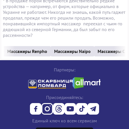
*
В продаже порой встречаются действительно редкие
устройства — например, от фирм, которые официально в
Украине не работают. Никогда не знаешь, какой путь гаджет
проделал, прежде чем его решили продать. Возможно,
понравившийся импортный массажер переехал с чьим-то
дядюшкой из северной Германии, да был забыт по его
рассеянности?
Массажеры Renpho
Массажеры Naipo
Массажеры Chi
Партнеры:
Присоединяйтесь:
Единый ключ ко всем сервисам