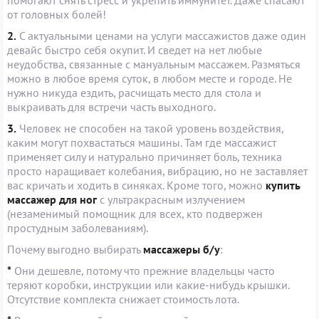
от головных болей!
2.
С актуальными ценами на услуги массажистов даже один
девайс быстро себя окупит. И сведет на нет любые
неудобства, связанные с мануальным массажем. Размяться
можно в любое время суток, в любом месте и городе. Не
нужно никуда ездить, расчищать место для стола и
выкраивать для встречи часть выходного.
3.
Человек не способен на такой уровень воздействия,
каким могут похвастаться машины. Там где массажист
применяет силу и натурально причиняет боль, техника
просто наращивает колебания, вибрацию, но не заставляет
вас кричать и ходить в синяках. Кроме того, можно
купить
массажер для ног
с ультракрасным излучением
(незаменимый помощник для всех, кто подвержен
простудным заболеваниям).
Почему выгодно выбирать
массажеры б/у
:
*
Они дешевле, потому что прежние владельцы часто
теряют коробки, инструкции или какие-нибудь крышки.
Отсутствие комплекта снижает стоимость лота.