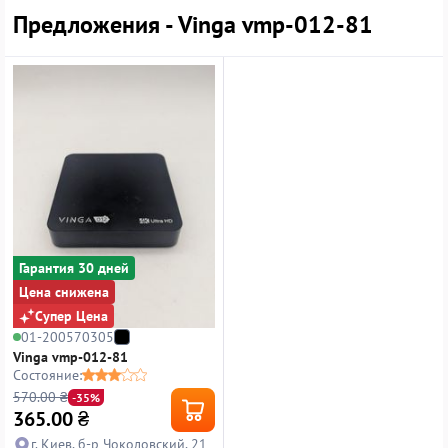
Предложения - Vinga vmp-012-81
Гарантия 30 дней
Цена снижена
Супер Цена
01-200570305
Vinga vmp-012-81
Состояние:
570.00 ₴
-35%
365.00
₴
г. Киев, б-р Чоколовский, 21