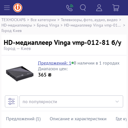
ТЕХНОСКАРБ
>
Все категории
>
Телевизоры, фото, аудио, видео
>
HD-медиаплееры
>
Бренд Vinga
>
HD-медиаплеер Vinga vmp-012-81
>
Город Киев
HD-медиаплеер Vinga vmp-012-81 б/у
Город — Киев
Предложений: 1
В наличии в 1 городах
Диапазон цен:
365 ₴
Предложений (1)
Описание и характеристики
Где к