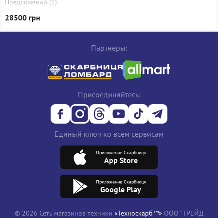
Предложений (1)
28500 грн
Партнеры:
Присоединяйтесь:
Единый ключ ко всем сервисам
Приложение Скарбниця
App Store
Приложение Скарбниця
Google Play
© 2026 Сеть магазинов техники
«Техноскарб™»
ООО "ТРЕЙД