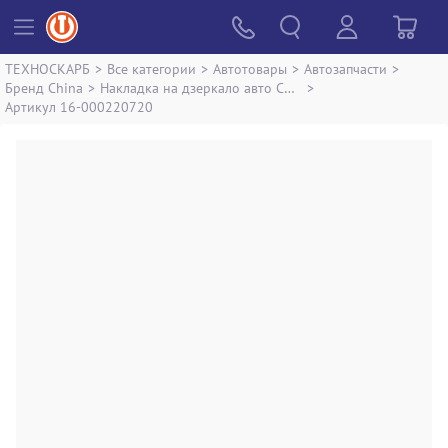
ТЕХНОСКАРБ
>
Все категории
>
Автотовары
>
Автозапчасти
>
Бренд China
>
Накладка на дзеркало авто China noname
>
Артикул 16-000220720