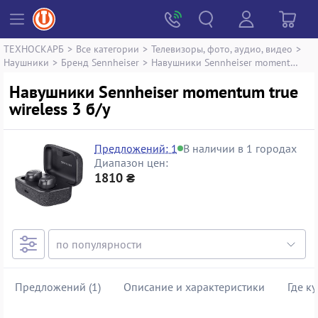
ТЕХНОСКАРБ
>
Все категории
>
Телевизоры, фото, аудио, видео
>
Наушники
>
Бренд Sennheiser
>
Навушники Sennheiser momentum true wireless 3
Навушники Sennheiser momentum true
wireless 3 б/у
Предложений: 1
В наличии в 1 городах
Диапазон цен:
1810 ₴
Предложений (1)
Описание и характеристики
Где к