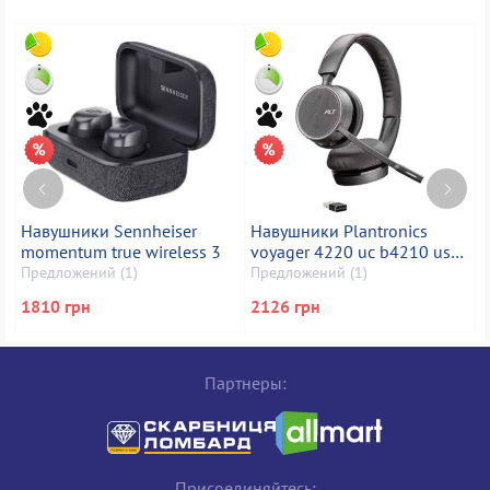
Навушники Sennheiser
Навушники Plantronics
Н
momentum true wireless 3
voyager 4220 uc b4210 usb-
П
а 211996-101
Предложений (1)
Предложений (1)
1810 грн
2126 грн
1
Партнеры:
Присоединяйтесь: