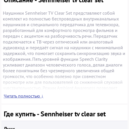
Наушники Sennheiser TV Clear Set представляют собой
комплект из полностью беспроводных внутриканальных
наушников и специального передатчика для телевизора,
разработанный для комфортного просмотра фильмов и
передач с акцентом на разборчивость речи. Передатчик
подключается к ТВ через оптический или аналоговый
аудиовход и передаёт сигнал на наушники с минимальной
задержкой, что помогает сохранить синхронизацию звука и
изображения. Пять уровней функции Speech Clarity
усиливают диапазон человеческого голоса, делая диалоги
более понятными без чрезмерного увеличения общей
громкости, что особенно полезно при совместном
просмотре или для пользователей со сниженной слуховой
чувствительностью. Режим Ambient Awareness позволяет
частично слышать окружающие звуки и общаться с
Читать полностью ↓
близкими, не снимая наушники. Модель поддерживает и
стандартное Bluetooth‑подключение, поэтому те же
наушники можно использовать со смартфоном или
Где купить - Sennheiser tv clear set
планшетом для звонков и музыки. Время работы до 15
часов от одного заряда с дополнительными 22 часами от
зарядного футляра обеспечивает длительное
Луцк