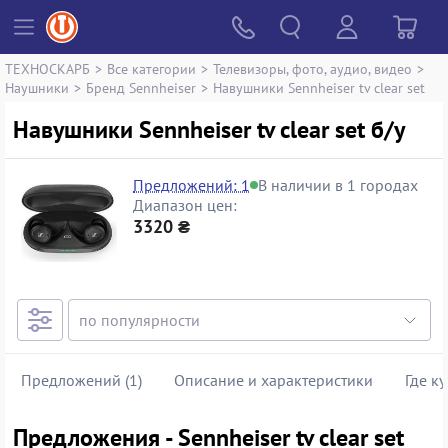
ТЕХНОСКАРБ
>
Все категории
>
Телевизоры, фото, аудио, видео
>
Наушники
>
Бренд Sennheiser
>
Навушники Sennheiser tv clear set
Навушники Sennheiser tv clear set б/у
Предложений: 1
В наличии в 1 городах
Диапазон цен:
3320 ₴
Предложений (1)
Описание и характеристики
Где к
Предложения - Sennheiser tv clear set