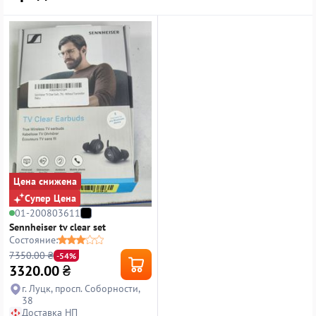
Цена снижена
Супер Цена
01-200803611
Sennheiser tv clear set
Состояние:
7350.00 ₴
-54%
3320.00
₴
г. Луцк, просп. Соборности,
38
Доставка НП