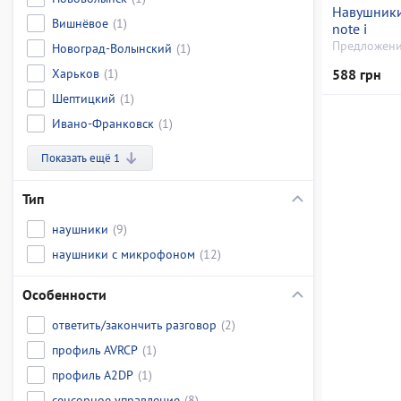
Навушники
Вишнёвое
(1)
note i
Предложени
Новоград-Волынский
(1)
Харьков
(1)
588 грн
Шептицкий
(1)
Ивано-Франковск
(1)
Показать ещё 1
Тип
наушники
(9)
наушники с микрофоном
(12)
Особенности
ответить/закончить разговор
(2)
профиль AVRCP
(1)
профиль A2DP
(1)
cенсорное управление
(8)