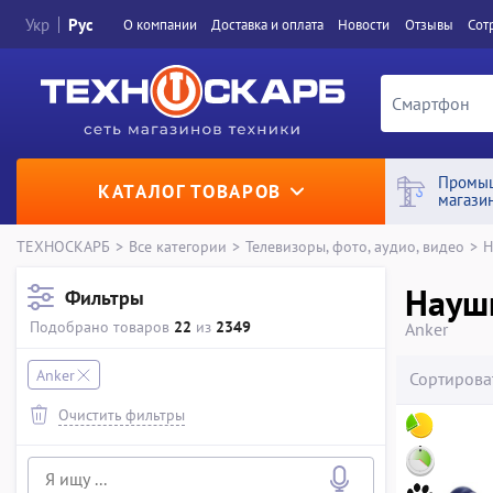
Укр
Рус
О компании
Доставка и оплата
Новости
Отзывы
Сот
Промы
КАТАЛОГ ТОВАРОВ
магази
ТЕХНОСКАРБ
>
Все категории
>
Телевизоры, фото, аудио, видео
>
Н
Науш
Фильтры
Подобрано товаров
22
из
2349
Anker
Anker
Сортирова
Очистить фильтры