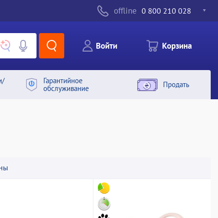
offline
0 800 210 028
Войти
Корзина
и/
Гарантийное
Продать
обслуживание
ны