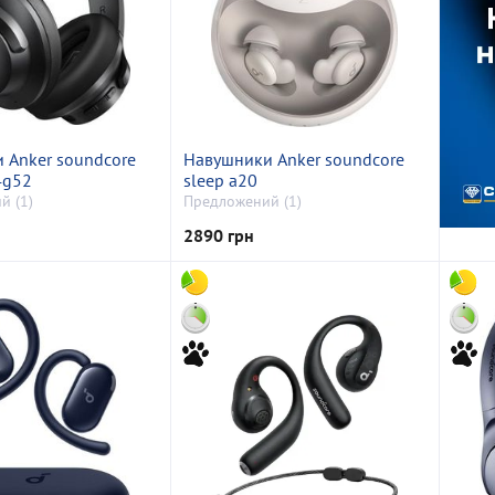
 Anker soundcore
Навушники Anker soundcore
4g52
sleep a20
й (1)
Предложений (1)
2890 грн