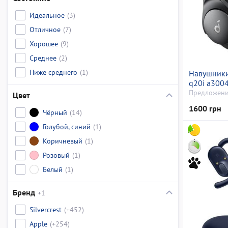
Идеальное
(3)
Отличное
(7)
Хорошее
(9)
Среднее
(2)
Ниже среднего
(1)
Навушники
q20i a300
Предложени
Цвет
1600 грн
Чёрный
(14)
Голубой, синий
(1)
Коричневый
(1)
Розовый
(1)
Белый
(1)
Бренд
+1
Silvercrest
(+452)
Apple
(+254)