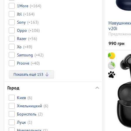
1More
(+164)
Jbl
(+164)
Sony
(+163)
Навушники
v20i
Oppo
(+106)
Предложени
Razer
(+56)
990 грн
Xo
(+49)
Samsung
(+42)
Proove
(+40)
Показать ещё 153
Город
Киев
(6)
Хмельницкий
(6)
Борисполь
(2)
Луцк
(1)
Нововолынск
(1)