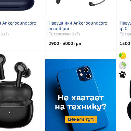
 Anker soundcore
Навушники Anker soundcore
Наву
aerofit pro
q20i
й (1)
Предложений (3)
Предл
2900 - 3000 грн
1500 