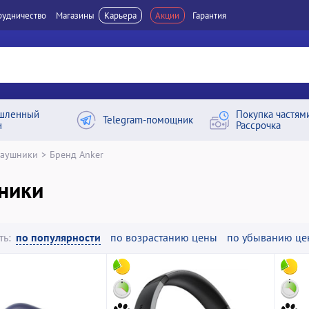
рудничество
Магазины
Карьера
Акции
Гарантия
шленный
Покупка частям
Telegram-помощник
н
Рассрочка
аушники
>
Бренд Anker
ники
ть:
по популярности
по возрастанию цены
по убыванию це