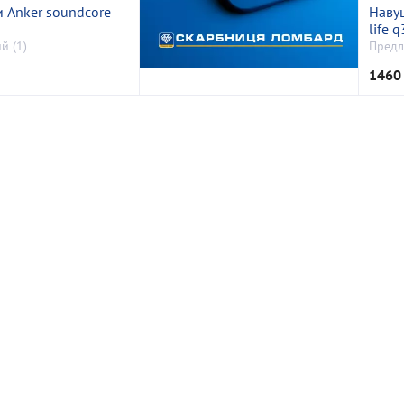
 Anker soundcore
Наву
life 
й (1)
Предл
1460