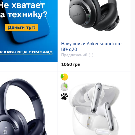
Навушники Anker soundcore
life q20
Предложений (1)
1050 грн