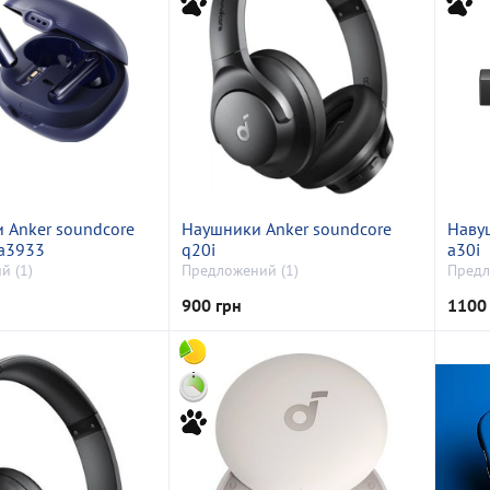
 Anker soundcore
Наушники Anker soundcore
Наву
 a3933
q20i
a30i
й (1)
Предложений (1)
Предл
900 грн
1100 