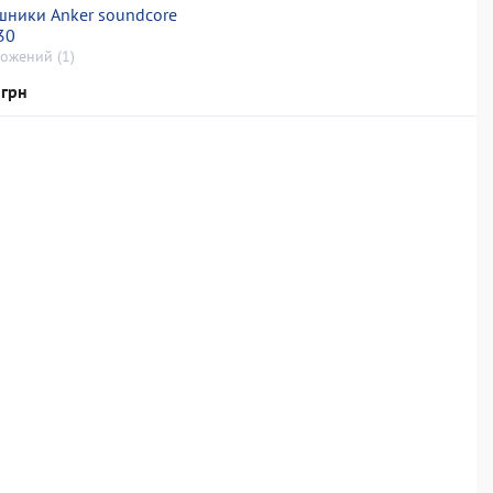
шники Anker soundcore
q30
ожений (1)
 грн