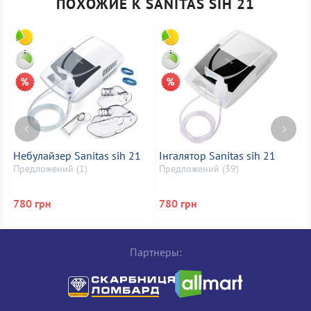
ПОХОЖИЕ К SANITAS SIH 21
Небулайзер Sanitas sih 21
Інгалятор Sanitas sih 21
І
S
Предложений (1)
Предложений (39)
П
780 грн
780 грн
7
Партнеры: