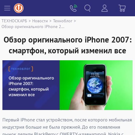
ТЕХНОСКАРБ
>
Новости
>
Техноблог
>
Обзор оригинального iPhone 2007: смартфон, который изменил все
Обзор оригинального iPhone 2007:
смартфон, который изменил все
Первый iPhone стал устройством, после которого мобильная
индустрия больше не была прежней. До его появления
рынок делили BlackBerry с QWERTY-клавиатурой, Nokia с