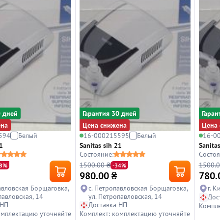
0 дней
Гарантия 30 дней
Гаран
ена
Цена снижена
Цена 
594
Белый
16-000215595
Белый
16-0
1
Sanitas sih 21
Sanitas
Состояние:
Состоя
1500.00 ₴
1500.0
48%
-34%
980.00
₴
780.
авловская Борщаговка,
с. Петропавловская Борщаговка,
г. К
павловская, 14
ул. Петропавловская, 14
Дос
 НП
Доставка НП
Компле
омплектацию уточняйте
Комплект: комплектацию уточняйте