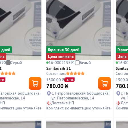
0 дней
Гарантия 30 дней
Гаран
ена
Цена снижена
Цена 
590
Серый
16-000215591
Белый
16-0
1
Sanitas sih 21
Sanitas
Состояние:
Состоя
1500.00 ₴
1500.0
48%
-48%
780.00
₴
780.
авловская Борщаговка,
с. Петропавловская Борщаговка,
с. 
павловская, 14
ул. Петропавловская, 14
ул.
 НП
Доставка НП
Дос
омплектацию уточняйте
Комплект: комплектацию уточняйте
Компле