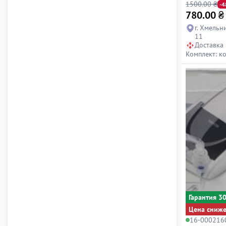
1500.00 ₴
-
780.00
₴
г. Хмельн
11
Доставка
Комплект: к
Гарантия 3
Цена сниж
16-000216