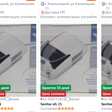
ицкий, ул. Каменецкая,
г. Хмельницкий, ул. Каменецкая,
г. 
11
11
 НП
Доставка НП
Дос
омплектацию уточняйте
Комплект: комплектацию уточняйте
Компле
0 дней
Гарантия 30 дней
Гаран
ена
Цена снижена
Цена 
608
Белый
16-000215610
Белый
16-0
1
Sanitas sih 21
Sanitas
Состояние:
Состоя