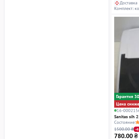
Доставка
Комплект: к
Гарантия 3
Цена сниж
16-000215
Sanitas sih 2
Состояние:
1500.00 ₴
-
780.00
₴