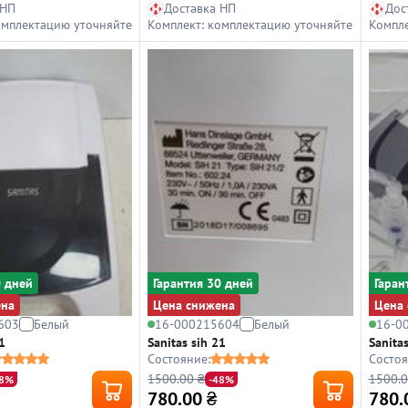
 НП
Доставка НП
Дос
омплектацию уточняйте
Комплект: комплектацию уточняйте
Компле
0 дней
Гарантия 30 дней
Гаран
ена
Цена снижена
Цена 
603
Белый
16-000215604
Белый
16-0
1
Sanitas sih 21
Sanitas
Состояние:
Состоя
1500.00 ₴
1500.0
48%
-48%
780.00
₴
780.