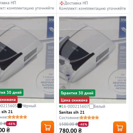
тавка НП
Доставка НП
кт: комплектацию уточняйте
Комплект: комплектацию уточняйте
тия 30 дней
Гарантия 30 дней
снижена
Цена снижена
00215605
Чёрный
16-000215607
Белый
 sih 21
Sanitas sih 21
ние:
Состояние:
0 ₴
1500.00 ₴
-48%
-48%
00
₴
780.00
₴