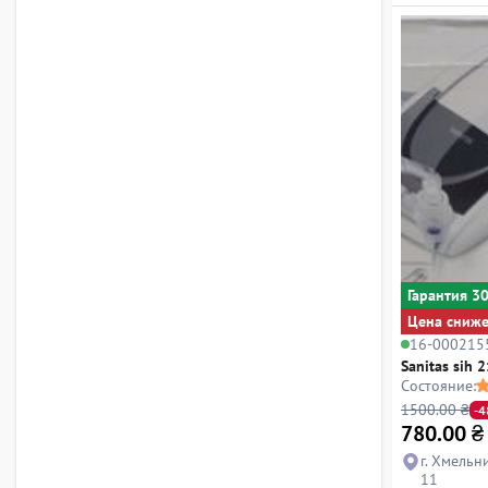
Гарантия 3
Цена сниж
16-000215
Sanitas sih 2
Состояние:
1500.00 ₴
-
780.00
₴
г. Хмельн
11