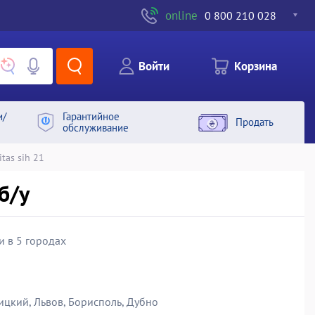
online
0 800 210 028
Войти
Корзина
и/
Гарантийное
Продать
обслуживание
tas sih 21
б/у
и в 5 городах
ицкий, Львов, Борисполь, Дубно