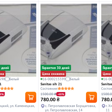
0 дней
Гарантия 30 дней
Гаран
ена
Цена снижена
Цена 
598
Белый
16-000215599
Белый
16-0
1
Sanitas sih 21
Sanitas
Состояние:
Состоя
1500.00 ₴
1500.0
48%
-48%
780.00
₴
780.
ицкий, ул. Каменецкая,
с. Петропавловская Борщаговка,
г. 
ул. Петропавловская, 14
11