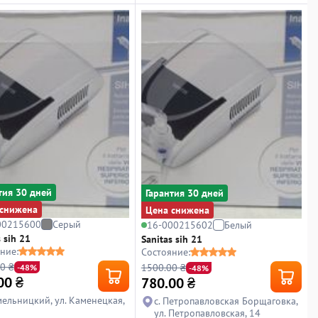
тия 30 дней
Гарантия 30 дней
снижена
Цена снижена
00215600
Серый
16-000215602
Белый
 sih 21
Sanitas sih 21
ние:
Состояние:
0 ₴
1500.00 ₴
-48%
-48%
00
₴
780.00
₴
Хмельницкий, ул. Каменецкая,
с. Петропавловская Борщаговка,
ул. Петропавловская, 14