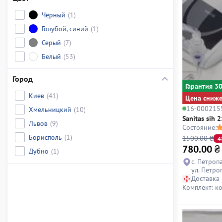
Чёрный
(1)
Голубой, синий
(1)
Серый
(7)
Белый
(53)
Город
Гарантия 3
Киев
(41)
Цена сниж
16-000215
Хмельницкий
(10)
Sanitas sih 2
Львов
(9)
Состояние:
Борисполь
(1)
1500.00 ₴
-
780.00
₴
Дубно
(1)
с. Петроп
ул. Петро
Доставка
Комплект: к