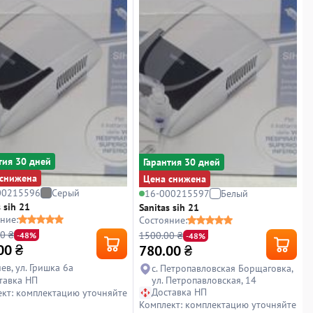
тия 30 дней
Гарантия 30 дней
снижена
Цена снижена
00215596
Серый
16-000215597
Белый
 sih 21
Sanitas sih 21
ние:
Состояние:
0 ₴
1500.00 ₴
-48%
-48%
00
₴
780.00
₴
иев, ул. Гришка 6а
с. Петропавловская Борщаговка,
тавка НП
ул. Петропавловская, 14
Доставка НП
кт: комплектацию уточняйте
Комплект: комплектацию уточняйте