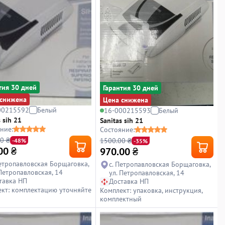
тия 30 дней
Гарантия 30 дней
снижена
Цена снижена
00215592
Белый
16-000215593
Белый
 sih 21
Sanitas sih 21
ние:
Состояние:
0 ₴
1500.00 ₴
-48%
-35%
00
₴
970.00
₴
Петропавловская Борщаговка,
с. Петропавловская Борщаговка,
 Петропавловская, 14
ул. Петропавловская, 14
тавка НП
Доставка НП
кт: комплектацию уточняйте
Комплект: упаковка, инструкция,
комплектный