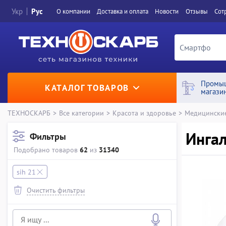
Укр
Рус
О компании
Доставка и оплата
Новости
Отзывы
Сот
Промы
КАТАЛОГ ТОВАРОВ
магази
ТЕХНОСКАРБ
>
Все категории
>
Красота и здоровье
>
Медицински
Ингал
Фильтры
Подобрано товаров
62
из
31340
sih 21
Очистить фильтры