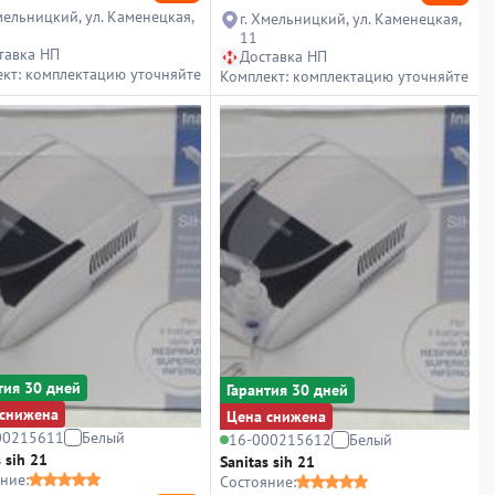
Хмельницкий, ул. Каменецкая,
г. Хмельницкий, ул. Каменецкая,
11
тавка НП
Доставка НП
кт: комплектацию уточняйте
Комплект: комплектацию уточняйте
тия 30 дней
Гарантия 30 дней
снижена
Цена снижена
00215611
Белый
16-000215612
Белый
 sih 21
Sanitas sih 21
ние:
Состояние: