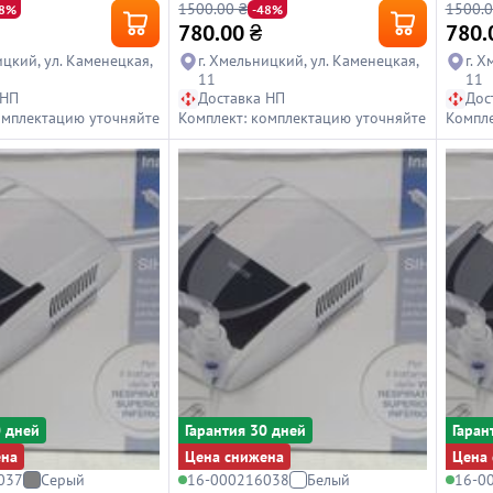
1500.00 ₴
1500.0
48%
-48%
780.00
₴
780.
ицкий, ул. Каменецкая,
г. Хмельницкий, ул. Каменецкая,
г. 
11
11
 НП
Доставка НП
Дос
омплектацию уточняйте
Комплект: комплектацию уточняйте
Компле
0 дней
Гарантия 30 дней
Гаран
ена
Цена снижена
Цена 
037
Серый
16-000216038
Белый
16-0