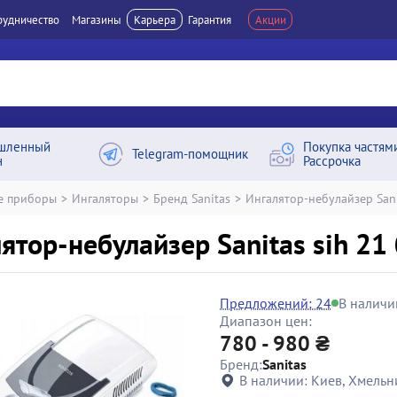
рудничество
Магазины
Карьера
Гарантия
Акции
шленный
Покупка частям
Telegram-помощник
н
Рассрочка
е приборы
>
Ингаляторы
>
Бренд Sanitas
>
Ингалятор-небулайзер Sani
ятор-небулайзер Sanitas sih 21 
Предложений: 24
В наличи
Диапазон цен:
780 - 980 ₴
Бренд:
Sanitas
В наличии:
Киев, Хмельн