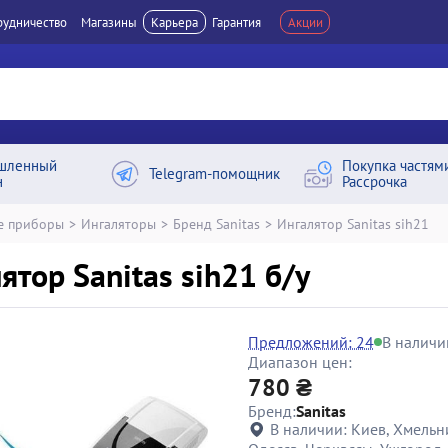
рудничество
Магазины
Карьера
Гарантия
Акции
шленный
Покупка частям
Telegram-помощник
н
Рассрочка
е приборы
>
Ингаляторы
>
Бренд Sanitas
>
Ингалятор Sanitas sih21
ятор Sanitas sih21 б/у
Предложений: 24
В наличи
Диапазон цен:
780 ₴
Бренд:
Sanitas
В наличии:
Киев, Хмельн