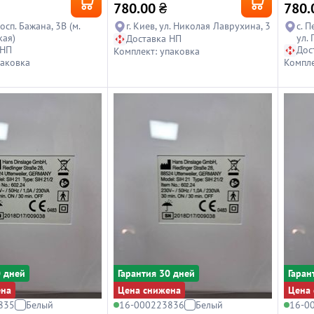
780.00
₴
780.
росп. Бажана, 3В (м.
г. Киев, ул. Николая Лаврухина, 3
с. 
кая)
ул.
Доставка НП
 НП
Дос
Комплект: упаковка
паковка
Компле
0 дней
Гарантия 30 дней
Гаран
ена
Цена снижена
Цена 
835
Белый
16-000223836
Белый
16-0