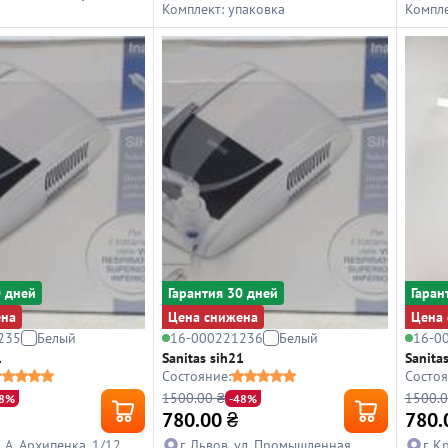
Комплект: упаковка
Компле
0 дней
Гарантия 30 дней
Гаран
ена
Цена снижена
Цена 
235
Белый
16-000221236
Белый
16-0
1
Sanitas sih21
Sanita
Состояние:
Состоя
1500.00 ₴
1500.0
48%
-48%
780.00
₴
780.
л. А. Архипенка, 1/12
г. Львов, ул. Промышленная,
г. К