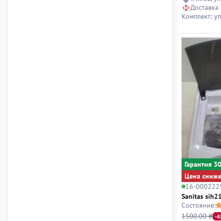
Доставка
Комплект: у
Гарантия 3
Цена сниж
16-000222
Sanitas sih2
Состояние:
1500.00 ₴
-