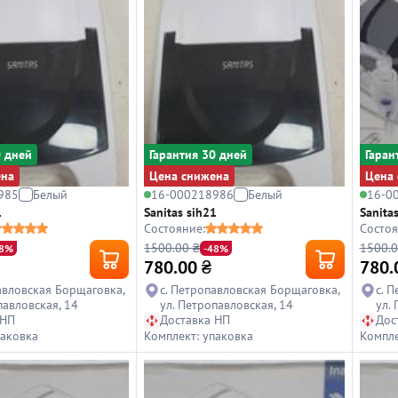
0 дней
Гарантия 30 дней
Гаран
ена
Цена снижена
Цена 
985
Белый
16-000218986
Белый
16-0
1
Sanitas sih21
Sanita
Состояние:
Состоя
1500.00 ₴
1500.0
48%
-48%
780.00
₴
780.
авловская Борщаговка,
с. Петропавловская Борщаговка,
с. 
павловская, 14
ул. Петропавловская, 14
ул.
 НП
Доставка НП
Дос
паковка
Комплект: упаковка
Компле