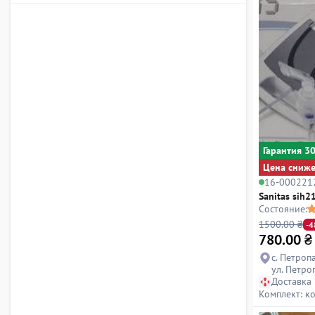
Гарантия 3
Цена сниж
16-000221
Sanitas sih2
Состояние:
1500.00 ₴
-
780.00
₴
с. Петроп
ул. Петро
Доставка
Комплект: к