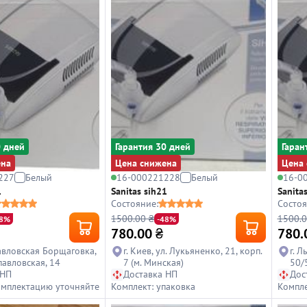
0 дней
Гарантия 30 дней
Гаран
ена
Цена снижена
Цена 
227
Белый
16-000221228
Белый
16-0
1
Sanitas sih21
Sanita
Состояние:
Состоя
1500.00 ₴
1500.0
48%
-48%
780.00
₴
780.
авловская Борщаговка,
г. Киев, ул. Лукьяненко, 21, корп.
г. 
павловская, 14
7 (м. Минская)
50/
 НП
Доставка НП
Дос
омплектацию уточняйте
Комплект: упаковка
Компле