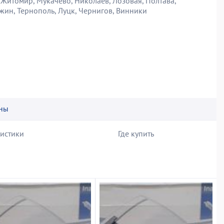
 Житомир, Мукачево, Николаев, Лозовая, Полтава,
ежин, Тернополь, Луцк, Чернигов, Винники
ны
ристики
Где купить