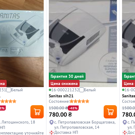
Гарантия 30 дней
Гаран
ена
Цена снижена
Цена 
231
Белый
16-000221232
Белый
16-0
1
Sanitas sih21
Sanita
Состояние:
Состоя
1500.00 ₴
1500.0
48%
-48%
780.00
₴
780.
л. Лятошинского, 18
с. Петропавловская Борщаговка,
с. 
ул. Петропавловская, 14
ул.
 НП
Доставка НП
Дос
омплектацию уточняйте