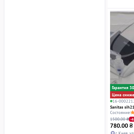
Гарантия 3
Цена сниж
16-000221
Sanitas sih2
Состояние:
1500.00 ₴
-
780.00
₴
г. Киев, у