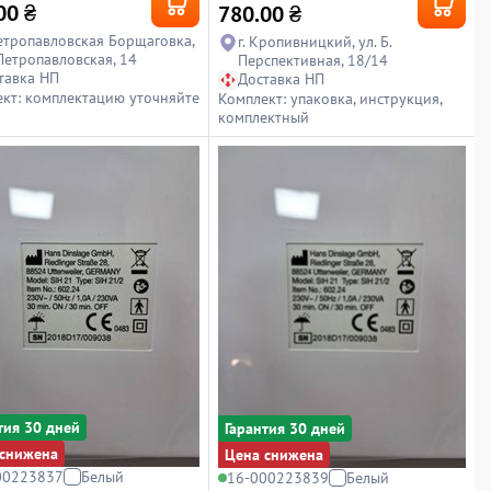
00
₴
780.00
₴
Петропавловская Борщаговка,
г. Кропивницкий, ул. Б.
 Петропавловская, 14
Перспективная, 18/14
тавка НП
Доставка НП
кт: комплектацию уточняйте
Комплект: упаковка, инструкция,
комплектный
тия 30 дней
Гарантия 30 дней
снижена
Цена снижена
00223837
Белый
16-000223839
Белый