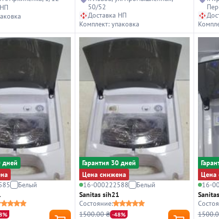
50/52
Пер
 НП
Доставка НП
Дос
паковка
Комплект: упаковка
Компле
0 дней
Гарантия 30 дней
Гаран
ена
Цена снижена
Цена 
585
Белый
16-000222588
Белый
16-0
1
Sanitas sih21
Sanita
Состояние:
Состоя
1500.00 ₴
1500.0
48%
-48%