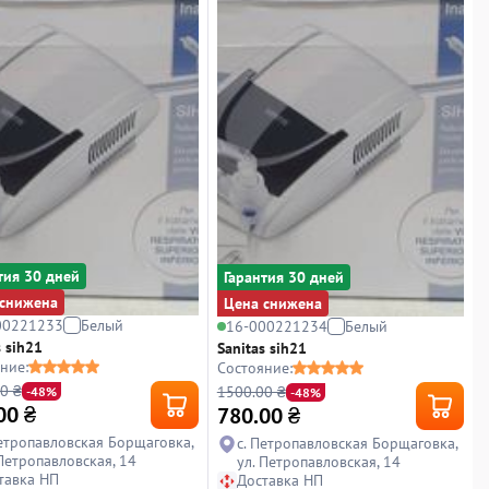
тия 30 дней
Гарантия 30 дней
снижена
Цена снижена
00221233
Белый
16-000221234
Белый
s sih21
Sanitas sih21
ние:
Состояние:
0 ₴
1500.00 ₴
-48%
-48%
00
₴
780.00
₴
Петропавловская Борщаговка,
с. Петропавловская Борщаговка,
 Петропавловская, 14
ул. Петропавловская, 14
тавка НП
Доставка НП