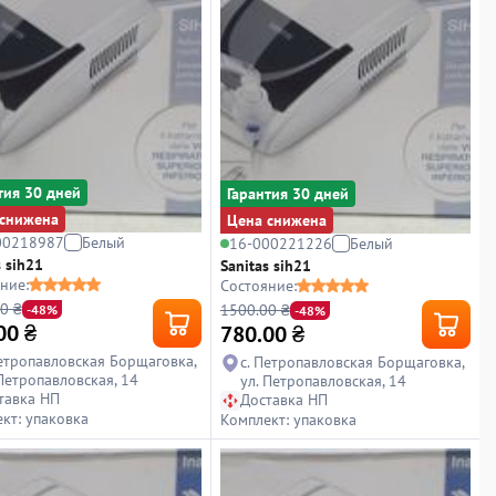
тия 30 дней
Гарантия 30 дней
снижена
Цена снижена
00218987
Белый
16-000221226
Белый
s sih21
Sanitas sih21
ние:
Состояние:
0 ₴
1500.00 ₴
-48%
-48%
00
₴
780.00
₴
Петропавловская Борщаговка,
с. Петропавловская Борщаговка,
 Петропавловская, 14
ул. Петропавловская, 14
тавка НП
Доставка НП
кт: упаковка
Комплект: упаковка