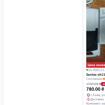
Цена сниж
16-000221
Sanitas sih2
Состояние:
1500.00 ₴
-
780.00
₴
г. Киев, у
Доставка
Комплект: к