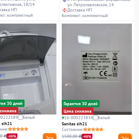
спективная, 18/14
ул. Петропавловская, 14
тавка НП
Доставка НП
кт: комплектный
Комплект: комплектный
тия 30 дней
Гарантия 30 дней
снижена
Цена снижена
00222589
Белый
16-000223834
Белый
s sih21
Sanitas sih21
ние:
Состояние:
0 ₴
1500.00 ₴
-48%
-48%