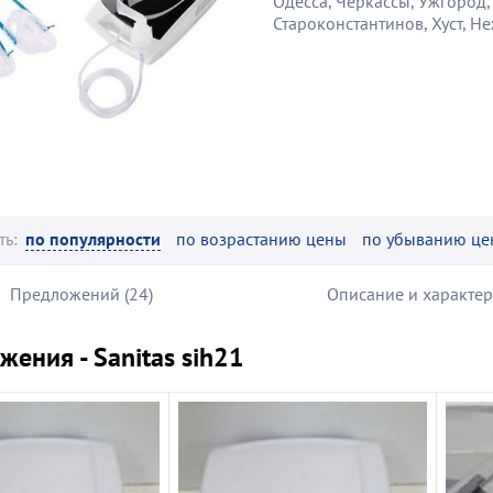
Одесса, Черкассы, Ужгород,
Староконстантинов, Хуст, Н
ть:
по популярности
по возрастанию цены
по убыванию це
Предложений (24)
Описание и характе
ения - Sanitas sih21