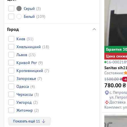
Серый
(3)
Белый
(109)
Город
Киев
(31)
Хмельницкий
(18)
Гарантия 3
Львов
(15)
Цена сниж
16-000218
Кривой Рог
(9)
Sanitas sih2
Кропивницкий
(7)
Состояние:
Запорожье
(7)
1500.00 ₴
-
780.00
₴
Одесса
(4)
с. Петроп
Черкассы
(3)
ул. Петро
Доставка
Ужгород
(2)
Комплект: у
Житомир
(2)
Показать ещё 11