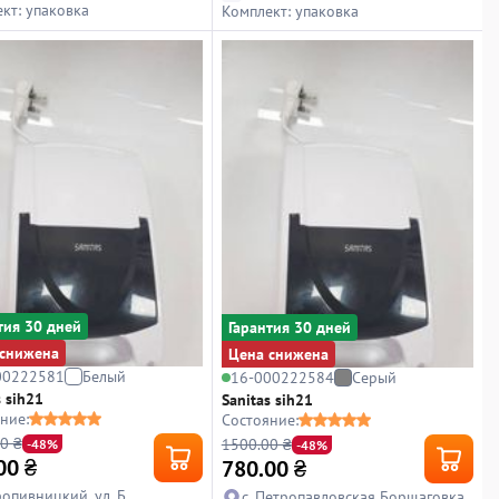
кт: упаковка
Комплект: упаковка
тия 30 дней
Гарантия 30 дней
снижена
Цена снижена
00222581
Белый
16-000222584
Серый
s sih21
Sanitas sih21
ние:
Состояние:
0 ₴
1500.00 ₴
-48%
-48%
00
₴
780.00
₴
ропивницкий, ул. Б.
с. Петропавловская Борщаговка,