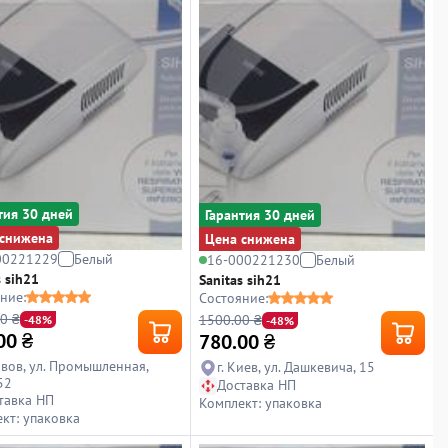
тия 30 дней
Гарантия 30 дней
снижена
Цена снижена
00221229
Белый
16-000221230
Белый
s sih21
Sanitas sih21
ние:
Состояние:
0 ₴
1500.00 ₴
-48%
-48%
00
₴
780.00
₴
Львов, ул. Промышленная,
г. Киев, ул. Дашкевича, 15
52
Доставка НП
тавка НП
Комплект: упаковка
кт: упаковка