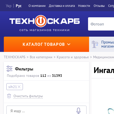
Укр
Рус
О компании
Доставка и оплата
Новости
Отзывы
Сот
Промы
КАТАЛОГ ТОВАРОВ
магази
ТЕХНОСКАРБ
>
Все категории
>
Красота и здоровье
>
Медицински
Ингал
Фильтры
Подобрано товаров
112
из
31393
sih21
Очистить фильтры