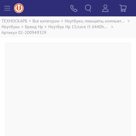
ТЕХНОСКАРБ
>
Все категории
>
Ноутбуки, планшеты, компьютеры
>
Ноутбуки
>
Бренд Hp
>
Ноутбук Hp 15/core i5 6440hq ddr3/8gb ddr3/ssd 256 gb/*інтегрована
>
Артикул 01-200949329