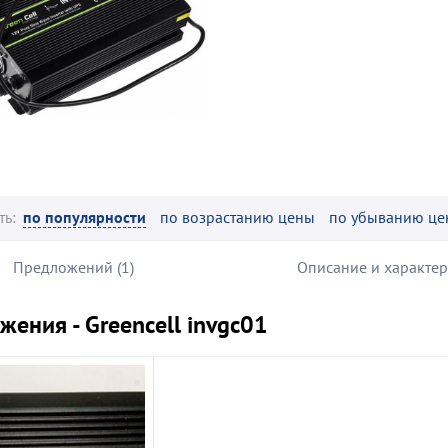
ть:
по популярности
по возрастанию цены
по убыванию це
Предложений (1)
Описание и характе
ения - Greencell invgc01