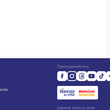
е
Присоединяйтесь:
ости
Единый ключ ко всем