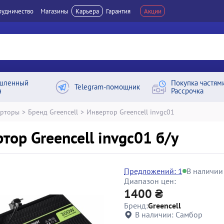
рудничество
Магазины
Карьера
Гарантия
Акции
шленный
Покупка частям
Telegram-помощник
н
Рассрочка
ерторы
>
Бренд Greencell
>
Инвертор Greencell invgc01
тор Greencell invgc01 б/у
Предложений: 1
В наличии
Диапазон цен:
1400 ₴
Бренд:
Greencell
В наличии:
Самбор