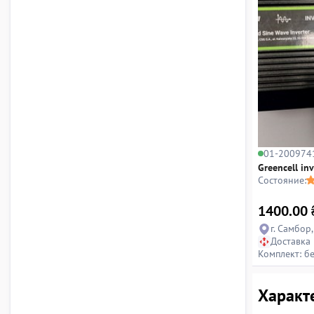
01-200974
Greencell in
Состояние:
1400.00
г. Самбор
Доставка
Комплект: б
Характ