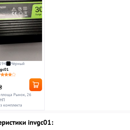
194
Чёрный
vgc01
₴
, площа Рынок, 26
 НП
ез комплекта
еристики invgc01: