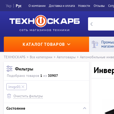
Укр
Рус
О компании
Доставка и оплата
Новости
Отзывы
Сот
Промы
КАТАЛОГ ТОВАРОВ
магази
ТЕХНОСКАРБ
>
Все категории
>
Автотовары
>
Автомобильные инв
Инвер
Фильтры
Подобрано товаров
1
из
30907
invgc01
Очистить фильтры
Состояние