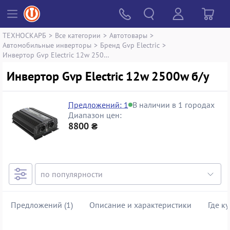
ТЕХНОСКАРБ
>
Все категории
>
Автотовары
>
Автомобильные инверторы
>
Бренд Gvp Electric
>
Инвертор Gvp Electric 12w 2500w
Инвертор Gvp Electric 12w 2500w б/у
Предложений: 1
В наличии в 1 городах
Диапазон цен:
8800 ₴
Предложений (1)
Описание и характеристики
Где к