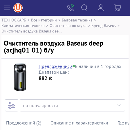
ТЕХНОСКАРБ
>
Все категории
>
Бытовая техника
>
Климатическая техника
>
Очистители воздуха
>
Бренд Baseus
>
Очиститель воздуха Baseus deep (acjhq01 01)
Очиститель воздуха Baseus deep
(acjhq01 01) б/у
Предложений: 2
В наличии в 1 городах
Диапазон цен:
882 ₴
Предложений (2)
Описание и характеристики
Где к