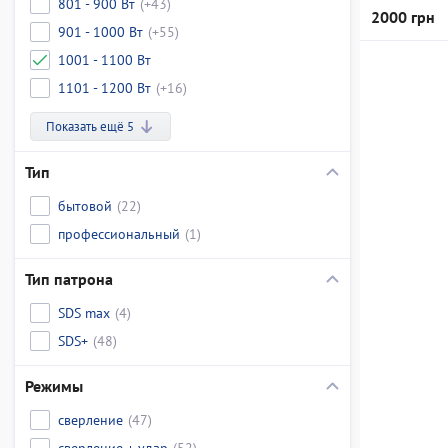
801 - 900 Вт
(+43)
2000 грн
901 - 1000 Вт
(+55)
1001 - 1100 Вт
1101 - 1200 Вт
(+16)
Показать ещё 5
Тип
бытовой
(22)
профессиональный
(1)
Тип патрона
SDS max
(4)
SDS+
(48)
Режимы
сверление
(47)
сверление + удар
(52)