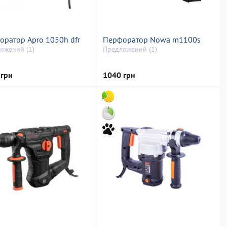
оратор Apro 1050h dfr
Перфоратор Nowa m1100s
ожений (1)
Предложений (1)
 грн
1040 грн