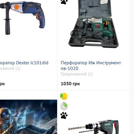
ратор Dexter ic101did
Перфоратор Иж Инструмент
пв-1020
ожений (1)
Предложений (1)
рн
1030 грн