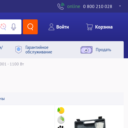
online
0 800 210 028
Войти
Корзина
и/
Гарантийное
Продать
обслуживание
01 - 1100 Вт
ны