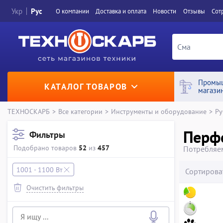
Укр
Рус
О компании
Доставка и оплата
Новости
Отзывы
Сот
Промы
КАТАЛОГ ТОВАРОВ
магази
ТЕХНОСКАРБ
>
Все категории
>
Инструменты и оборудование
>
Ру
Перф
Фильтры
Подобрано товаров
52
из
457
Потребляем
1001 - 1100 Вт
Сортирова
Очистить фильтры