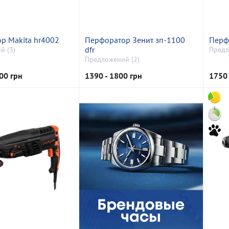
р Makita hr4002
Перфоратор Зенит зп-1100
Перф
dfr
й (3)
Предл
Предложений (2)
00 грн
1390 - 1800 грн
1750