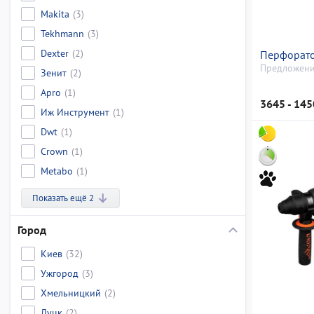
Makita
(3)
Tekhmann
(3)
Dexter
(2)
Перфорато
Предложени
Зенит
(2)
Apro
(1)
3645 - 145
Иж Инструмент
(1)
Dwt
(1)
Crown
(1)
Metabo
(1)
Показать ещё 2
Город
Киев
(32)
Ужгород
(3)
Хмельницкий
(2)
Луцк
(2)