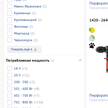
Перфорато
Ивано-Франковск
(2)
Предложени
Кременчук
(1)
Кропивницкий
(1)
1420 - 264
Житомир
(1)
Миргород
(1)
Черноморск
(1)
Показать ещё 6
Потребляемая мощность
+1
18 V
(+5)
20 V
(+11)
200 - 500
(+2)
501 - 600 Вт
(+8)
Перфорато
601 - 700 Вт
(+7)
Предложени
701 - 800 Вт
(+136)