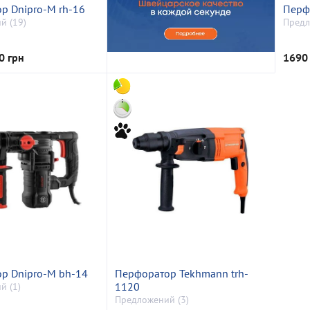
р Dnipro-M rh-16
Перф
й (19)
Предл
0 грн
1690 
р Dnipro-M bh-14
Перфоратор Tekhmann trh-
1120
й (1)
Предложений (3)