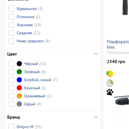
Идеальное
(3)
Отличное
(1)
Хорошее
(18)
Среднее
(22)
Ниже среднего
(8)
Перфорато
bmc
Предложени
Цвет
2540 грн
Чёрный
(32)
Зелёный
(6)
Голубой, синий
(7)
Красный
(1)
Оранжевый
(2)
Серый
(4)
Бренд
Dnipro-M
(35)