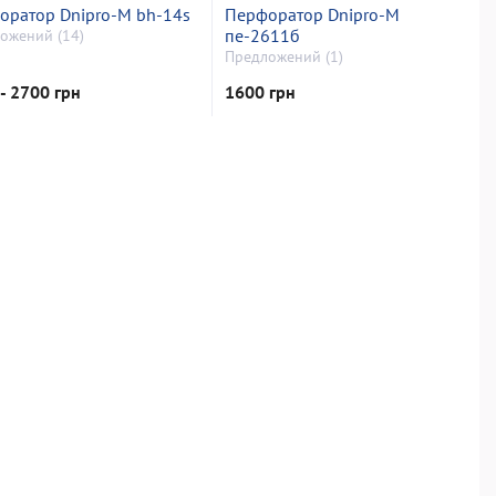
оратор Dnipro-M bh-14s
Перфоратор Dnipro-M
пе-2611б
ожений (14)
Предложений (1)
- 2700 грн
1600 грн