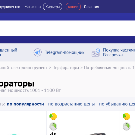
рудничество
Магазины
Карьера
Акции
Гарантия
шленный
Покупка частям
Telegram-помощник
н
Рассрочка
чной электроинструмент
>
Перфораторы
>
Потребляемая мощность 10
ораторы
ая мощность 1001 - 1100 Вт
ть:
по популярности
по возрастанию цены
по убыванию це