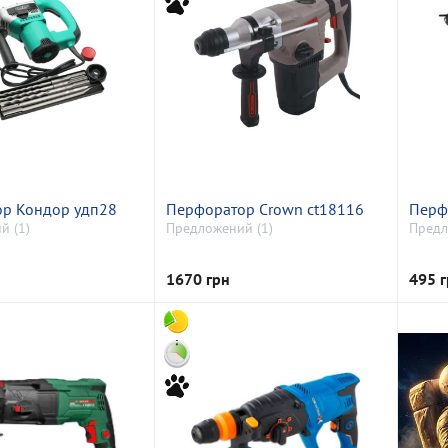
р Кондор удп28
Перфоратор Crown ct18116
Перфо
й (1)
Предложений (1)
Предл
1670 грн
495 г