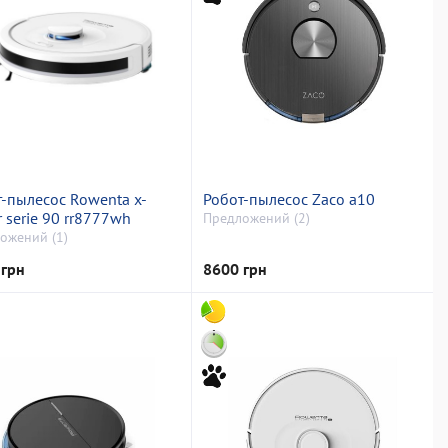
-пылесос Rowenta x-
Робот-пылесос Zaco a10
r serie 90 rr8777wh
Предложений (2)
ожений (1)
 грн
8600 грн