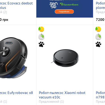
есос Ecovacs deebot
Робот
plus
plore
й (2)
Предл
0 грн
7200
сос Eufy robovac x8
Робот-пылесос Xiaomi robot
Робо
vacuum e10c
rr79
й (1)
Предложений (1)
Предл