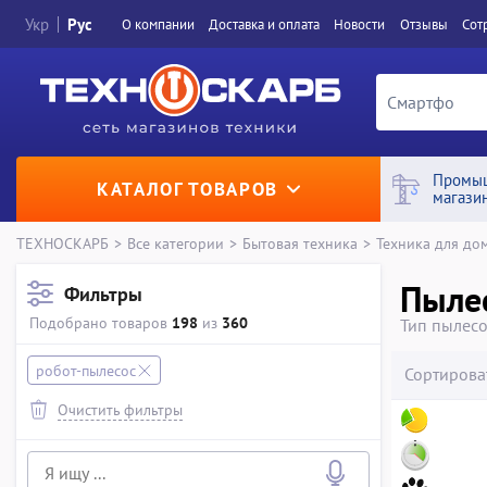
Укр
Рус
О компании
Доставка и оплата
Новости
Отзывы
Сот
Промы
КАТАЛОГ ТОВАРОВ
магази
ТЕХНОСКАРБ
>
Все категории
>
Бытовая техника
>
Техника для до
Пыле
Фильтры
Подобрано товаров
198
из
360
Тип пылесо
робот-пылесос
Сортирова
Очистить фильтры