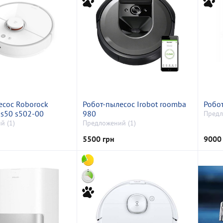
есос Roborock
Робот-пылесос Irobot roomba
Робот
 s50 s502-00
980
Предл
й (1)
Предложений (1)
5500 грн
9000