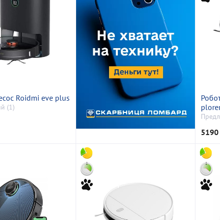
сос Roidmi eve plus
Робот
plore
й (1)
Предл
5190