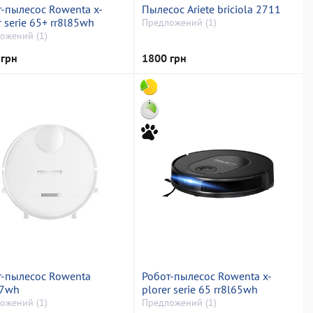
-пылесос Rowenta x-
Пылесос Ariete briciola 2711
r serie 65+ rr8l85wh
Предложений (1)
ожений (1)
 грн
1800 грн
т-пылесос Rowenta
Робот-пылесос Rowenta x-
87wh
plorer serie 65 rr8l65wh
ожений (1)
Предложений (1)