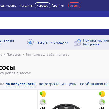
рудничество
Магазины
Карьера
Гарантия
Акции
шленный
Покупка частям
Telegram-помощник
н
Рассрочка
ма
>
Пылесосы
>
Тип пылесоса робот-пылесос
сосы
са робот-пылесос
ть:
по популярности
по возрастанию цены
по убыванию це