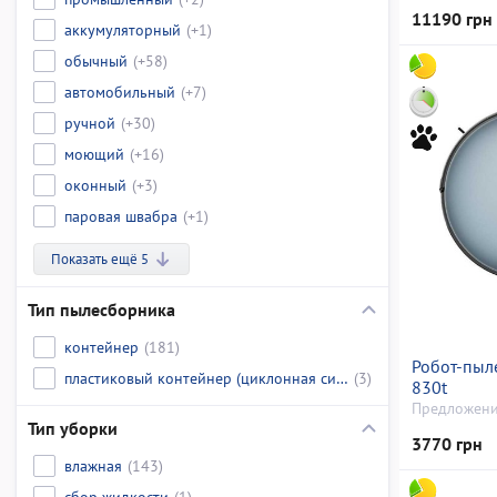
11190 грн
аккумуляторный
(+1)
обычный
(+58)
автомобильный
(+7)
ручной
(+30)
моющий
(+16)
оконный
(+3)
паровая швабра
(+1)
Показать ещё 5
Тип пылесборника
контейнер
(181)
Робот-пыле
пластиковый контейнер (циклонная система)
(3)
830t
Предложени
Тип уборки
3770 грн
влажная
(143)
сбор жидкости
(1)