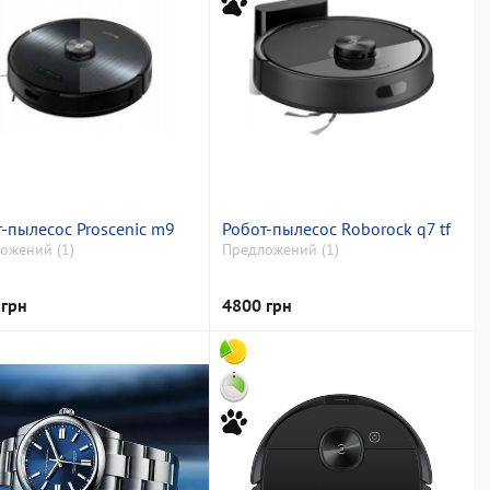
-пылесос Proscenic m9
Робот-пылесос Roborock q7 tf
ожений (1)
Предложений (1)
 грн
4800 грн