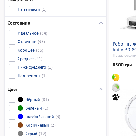
На запчасти
(1)
Состояние
Идеальное
(34)
Отличное
(38)
Робот-пыл
bot vr30t8
Хорошее
(83)
самоочищ
Предложени
Среднее
(41)
8500 грн
Ниже среднего
(1)
Под ремонт
(1)
Цвет
Чёрный
(81)
Зелёный
(1)
Голубой, синий
(3)
Коричневый
(2)
Серый
(19)