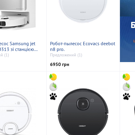
есос Samsung jet
Робот-пылесос Ecovacs deebot
0313 зі станцією
n8 pro.
ення
й (1)
Предложений (1)
6950 грн