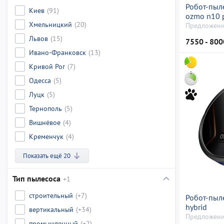
Робот-пыл
Киев
(91)
ozmo n10 
Хмельницкий
(20)
Предложени
Львов
(15)
7550 - 800
Ивано-Франковск
(13)
Кривой Рог
(7)
Одесса
(5)
Луцк
(5)
Тернополь
(5)
Вишнёвое
(4)
Кременчук
(4)
Показать ещё 20
Тип пылесоса
+1
строительный
(+7)
Робот-пыле
hybrid
вертикальный
(+34)
Предложени
промышленный
(+2)