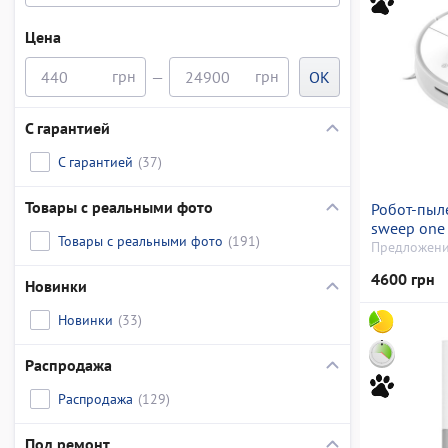
Цена
—
OK
С гарантией
С гарантией
(37)
Товары с реальными фото
Робот-пыл
sweep one
Товары с реальными фото
(191)
Предложени
4600 грн
Новинки
Новинки
(33)
Распродажа
Распродажа
(129)
Под ремонт