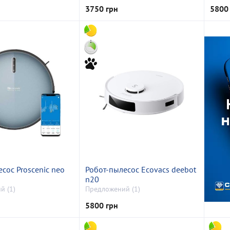
3750 грн
5800
сос Proscenic neo
Робот-пылесос Ecovacs deebot
n20
й (1)
Предложений (1)
5800 грн