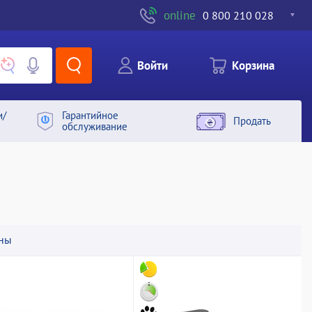
online
0 800 210 028
Войти
Корзина
и/
Гарантийное
Продать
обслуживание
ны