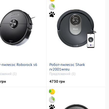
-пилесос Roborock s6
Робот-пилесос Shark
rv2001wreu
ожений (1)
Предложений (1)
 грн
4730 грн