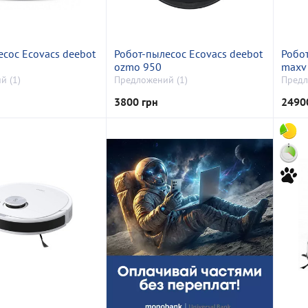
есос Ecovacs deebot
Робот-пылесос Ecovacs deebot
Робот
ozmo 950
maxv 
й (1)
Предложений (1)
Предл
3800 грн
2490