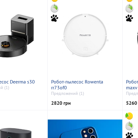
есос Deerma s30
Робот-пылесос Rowenta
Робот
rr73of0
maxv
й (1)
Предложений (1)
Предл
2820 грн
5260