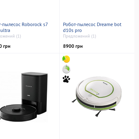
-пылесос Roborock s7
Робот-пылесос Dreame bot
ultra
d10s pro
ожений (1)
Предложений (1)
0 грн
8900 грн