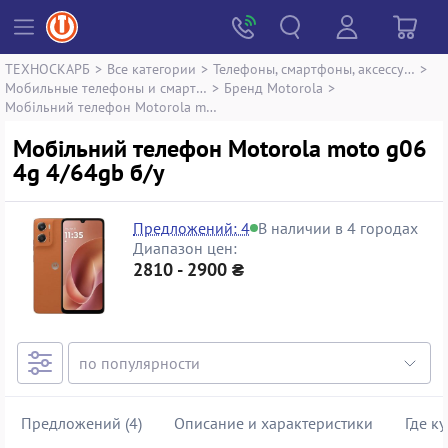
ТЕХНОСКАРБ
>
Все категории
>
Телефоны, смартфоны, аксессуары
>
Мобильные телефоны и смартфоны
>
Бренд Motorola
>
Мобільний телефон Motorola moto g06 4g 4/64gb
Мобільний телефон Motorola moto g06
4g 4/64gb б/у
Предложений: 4
В наличии в 4 городах
Диапазон цен:
2810 - 2900 ₴
Предложений (4)
Описание и характеристики
Где к