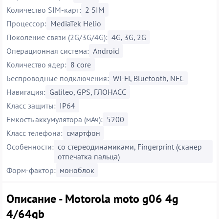
Количество SIM-карт:
2 SIM
Процессор:
MediaTek Helio
Поколение связи (2G/3G/4G):
4G, 3G, 2G
Операционная система:
Android
Количество ядер:
8 core
Беспроводные подключения:
Wi-Fi, Bluetooth, NFC
Навигация:
Galileo, GPS, ГЛОНАСС
Класс защиты:
IP64
Емкость аккумулятора (мАч):
5200
Класс телефона:
смартфон
Особенности:
со стереодинамиками, Fingerprint (сканер
отпечатка пальца)
Форм-фактор:
моноблок
Описание - Motorola moto g06 4g
4/64gb