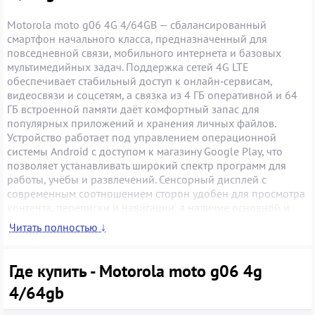
Motorola moto g06 4G 4/64GB — сбалансированный
смартфон начального класса, предназначенный для
повседневной связи, мобильного интернета и базовых
мультимедийных задач. Поддержка сетей 4G LTE
обеспечивает стабильный доступ к онлайн‑сервисам,
видеосвязи и соцсетям, а связка из 4 ГБ оперативной и 64
ГБ встроенной памяти даёт комфортный запас для
популярных приложений и хранения личных файлов.
Устройство работает под управлением операционной
системы Android с доступом к магазину Google Play, что
позволяет устанавливать широкий спектр программ для
работы, учёбы и развлечений. Сенсорный дисплей с
современным соотношением сторон удобен для просмотра
контента, переписки и навигации, а наличие основной и
фронтальной камер подходит для съёмки повседневных
Читать полностью ↓
фото и общения в мессенджерах с видео. Смартфон
поддерживает беспроводные интерфейсы Wi‑Fi и
Bluetooth, необходимые для выхода в интернет и
Где купить - Motorola moto g06 4g
подключения аксессуаров, таких как беспроводные
4/64gb
наушники или гарнитуры. Аккумуляторная батарея
рассчитана на типичный сценарий дневного