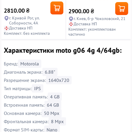
2810.00
₴
2900.00
₴
г. Кривой Рог, ул.
г. Киев, б-р Чоколовский, 21
Соборности, 4А
Доставка НП
Доставка НП
Комплект: укомплектован
Комплект: без комплекта
частично
Характеристики moto g06 4g 4/64gb:
Бренд:
Motorola
Диагональ экрана:
6.88"
Разрешение экрана:
1640x720
Тип матрицы:
IPS
Оперативная память:
4 GB
Встроенная память:
64 GB
Основная камера:
50 Mpx
Фронтальная камера:
8 Mpx
Формат SIM-карты:
Nano