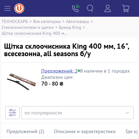
ТЕХНОСКАРБ
>
Все категории
>
Автотовары
>
Стеклоочистители и щетки
>
Бренд King
>
Щітка склоочисника King 400 мм, 16", всесезонна, all seasons
Щітка склоочисника King 400 мм, 16",
всесезонна, all seasons б/у
Предложений: 2
В наличии в 1 городах
Диапазон цен:
70 - 80 ₴
Предложений (2)
Описание и характеристики
Где к