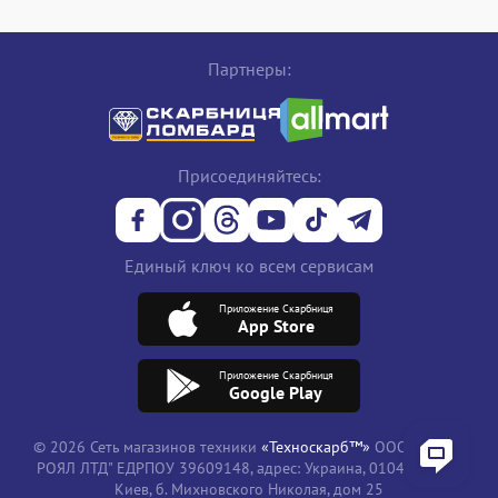
Партнеры:
Присоединяйтесь:
Единый ключ ко всем сервисам
Приложение Скарбниця
App Store
Приложение Скарбниця
Google Play
© 2026 Сеть магазинов техники
«Техноскарб™»
ООО "ТРЕЙД
РОЯЛ ЛТД" ЕДРПОУ 39609148, адрес: Украина, 01042, город
Киев, б. Михновского Николая, дом 25