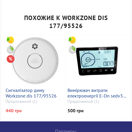
ПОХОЖИЕ К WORKZONE DIS
177/95526
Сигналізатор диму
Вимірювач витрати
Workzone dis 177/95526
електроенергії E-On sedv3
smart energy electric meter
Предложений (1)
Предложений (1)
monitor
440 грн
500 грн
Партнеры: