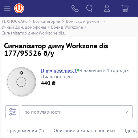
ТЕХНОСКАРБ
>
Все категории
>
Дом, сад и ремонт
>
Умный дом, домофоны
>
Бренд Workzone
>
Сигналізатор диму Workzone dis 177/95526
Сигналізатор диму Workzone dis
177/95526 б/у
Предложений: 1
В наличии в 1 городах
Диапазон цен:
440 ₴
Предложений (1)
Описание и характеристики
Где к