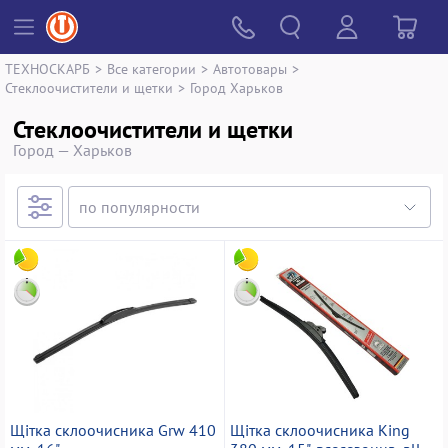
ТЕХНОСКАРБ
>
Все категории
>
Автотовары
>
Стеклоочистители и щетки
>
Город Харьков
Стеклоочистители и щетки
Город — Харьков
Щітка склоочисника Grw 410
Щітка склоочисника King