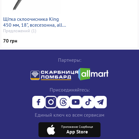
Щітка склоочисника King
450 мм, 18", всесезонна, all
seasons
Предложений (1)
70 грн
Партнеры:
Присоединяйтесь:
Единый ключ ко всем сервисам
Приложение Скарбниця
App Store