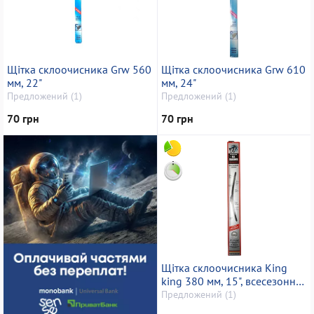
Щітка склоочисника Grw 560
Щітка склоочисника Grw 610
мм, 22"
мм, 24"
Предложений (1)
Предложений (1)
70 грн
70 грн
Щітка склоочисника King
king 380 мм, 15", всесезонна,
all seasons
Предложений (1)