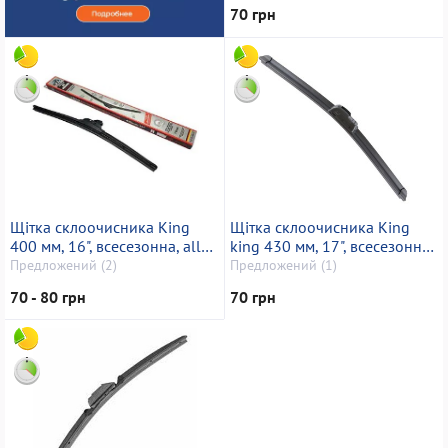
70 грн
Щітка склоочисника King
Щітка склоочисника King
400 мм, 16", всесезонна, all
king 430 мм, 17", всесезонна,
seasons
all seasons
Предложений (2)
Предложений (1)
70 - 80 грн
70 грн