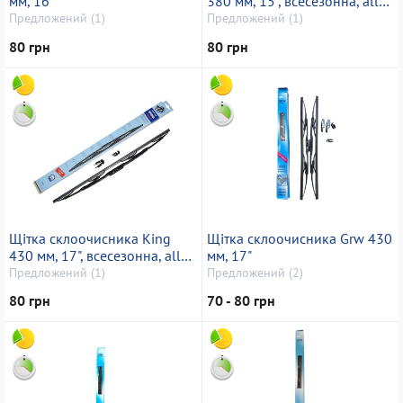
мм, 16"
380 мм, 15", всесезонна, all
seasons
Предложений (1)
Предложений (1)
80 грн
80 грн
Щітка склоочисника King
Щітка склоочисника Grw 430
430 мм, 17", всесезонна, all
мм, 17"
seasons
Предложений (1)
Предложений (2)
80 грн
70 - 80 грн