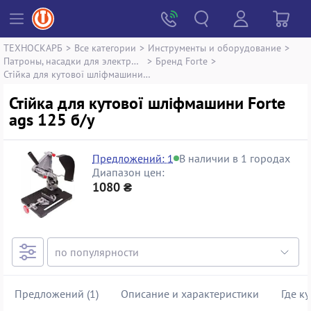
ТЕХНОСКАРБ
>
Все категории
>
Инструменты и оборудование
>
Патроны, насадки для электроинструмента
>
Бренд Forte
>
Стійка для кутової шліфмашини Forte ags 125
Стійка для кутової шліфмашини Forte
ags 125 б/у
Предложений: 1
В наличии в 1 городах
Диапазон цен:
1080 ₴
Предложений (1)
Описание и характеристики
Где к