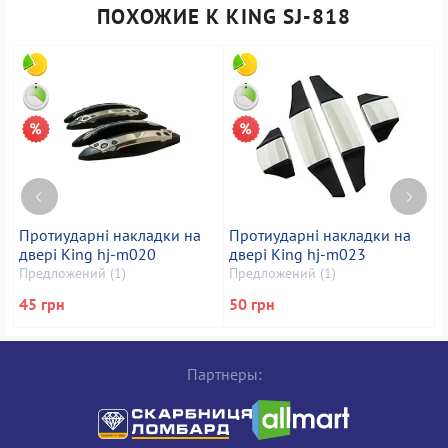
ПОХОЖИЕ К KING SJ-818
Протиударні накладки на
Протиударні накладки на
K
двері King hj-m020
двері King hj-m023
П
Предложений (1)
Предложений (1)
45 грн
50 грн
4
Партнеры: