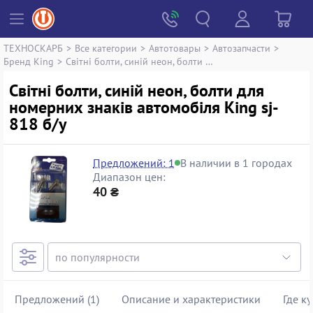
ТЕХНОСКАРБ
>
Все категории
>
Автотовары
>
Автозапчасти
>
Бренд King
>
Світні болти, синій неон, болти для номерних знаків автомобіля King sj-818
Світні болти, синій неон, болти для
номерних знаків автомобіля King sj-
818 б/у
Предложений: 1
В наличии в 1 городах
Диапазон цен:
40 ₴
Предложений (1)
Описание и характеристики
Где к