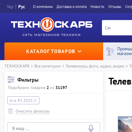
Укр
Рус
О компании
Доставка и оплата
Новости
Отзывы
Сот
Промы
КАТАЛОГ ТОВАРОВ
магази
ТЕХНОСКАРБ
>
Все категории
>
Телевизоры, фото, аудио, видео
>
Т
Телев
Фильтры
Подобрано товаров
2
из
31197
tv a 43 2025
Очистить фильтры