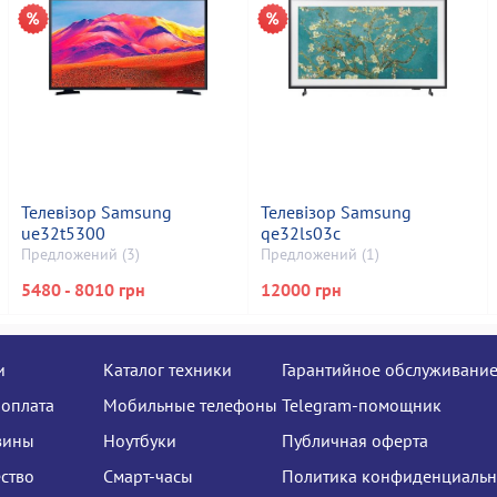
Телевізор Samsung
Телевізор Samsung
ue32t5300
qe32ls03c
Предложений (3)
Предложений (1)
5480 - 8010 грн
12000 грн
и
Каталог техники
Гарантийное обслуживани
 оплата
Мобильные телефоны
Telegram-помощник
зины
Ноутбуки
Публичная оферта
ство
Смарт-часы
Политика конфиденциальн