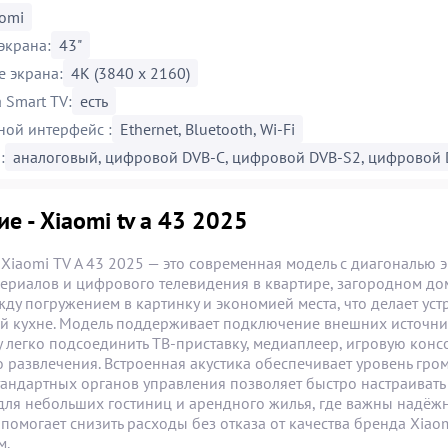
omi
экрана:
43"
 экрана:
4K (3840 х 2160)
Smart TV:
есть
ой интерфейс :
Ethernet, Bluetooth, Wi-Fi
:
аналоговый, цифровой DVB-C, цифровой DVB-S2, цифровой 
е - Xiaomi tv a 43 2025
 Xiaomi TV A 43 2025 — это современная модель с диагональю
сериалов и цифрового телевидения в квартире, загородном до
ду погружением в картинку и экономией места, что делает уст
й кухне. Модель поддерживает подключение внешних источнико
 легко подсоединить ТВ-приставку, медиаплеер, игровую консо
 развлечения. Встроенная акустика обеспечивает уровень гром
тандартных органов управления позволяет быстро настраивать
ля небольших гостиниц и арендного жилья, где важны надёжнос
 помогает снизить расходы без отказа от качества бренда Xia
м.