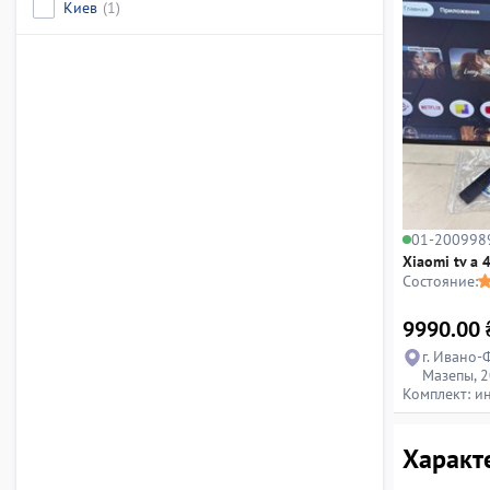
Киев
(1)
01-200998
Xiaomi tv a 
Состояние:
9990.00
г. Ивано-
Мазепы, 2
Комплект: ин
Характе