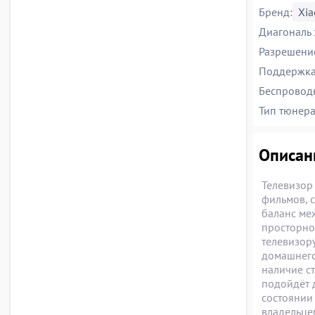
Бренд:
Xia
Диагональ 
Разрешение
Поддержка 
Беспроводн
Тип тюнера
Описани
Телевизор
фильмов, 
баланс меж
просторно
телевизору
домашнего
наличие с
подойдёт д
состоянии
владельце