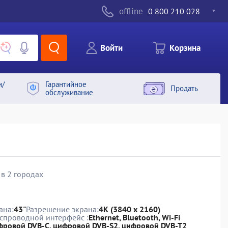
offline
0 800 210 028
Войти
Корзина
и/
Гарантийное
Продать
обслуживание
 в 2 городах
ана:
43"
Разрешение экрана:
4K (3840 х 2160)
спроводной интерфейс :
Ethernet, Bluetooth, Wi-Fi
фровой DVB-C, цифровой DVB-S2, цифровой DVB-T2