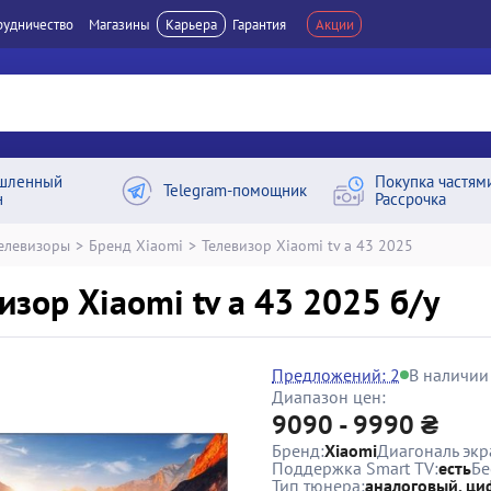
рудничество
Магазины
Карьера
Гарантия
Акции
шленный
Покупка частям
Telegram-помощник
н
Рассрочка
елевизоры
>
Бренд Xiaomi
>
Телевизор Xiaomi tv a 43 2025
изор Xiaomi tv a 43 2025 б/у
Предложений: 2
В наличии
Диапазон цен:
9090 - 9990 ₴
Бренд:
Xiaomi
Диагональ экр
Поддержка Smart TV:
есть
Бе
Тип тюнера:
аналоговый, ци