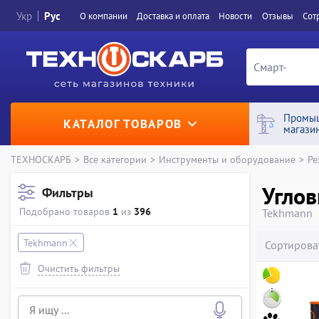
Укр
Рус
О компании
Доставка и оплата
Новости
Отзывы
Сот
Промы
КАТАЛОГ ТОВАРОВ
магази
ТЕХНОСКАРБ
>
Все категории
>
Инструменты и оборудование
>
Ре
Угло
Фильтры
Подобрано товаров
1
из
396
Tekhmann
Tekhmann
Сортирова
Очистить фильтры