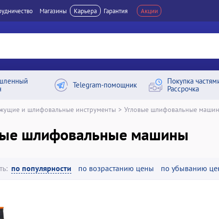
рудничество
Магазины
Карьера
Гарантия
Акции
шленный
Покупка частям
Telegram-помощник
н
Рассрочка
жущие и шлифовальные инструменты
>
Угловые шлифовальные маши
вые шлифовальные машины
ть:
по популярности
по возрастанию цены
по убыванию це