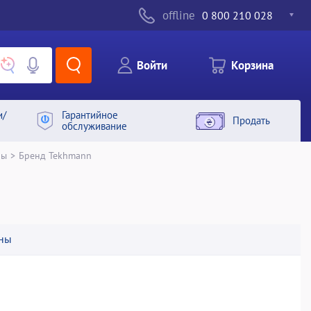
offline
0 800 210 028
Войти
Корзина
и/
Гарантийное
Продать
обслуживание
ны
>
Бренд Tekhmann
ны