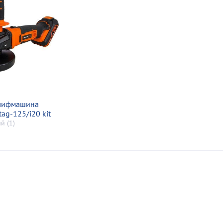
шлифмашина
ag-125/i20 kit
й (1)